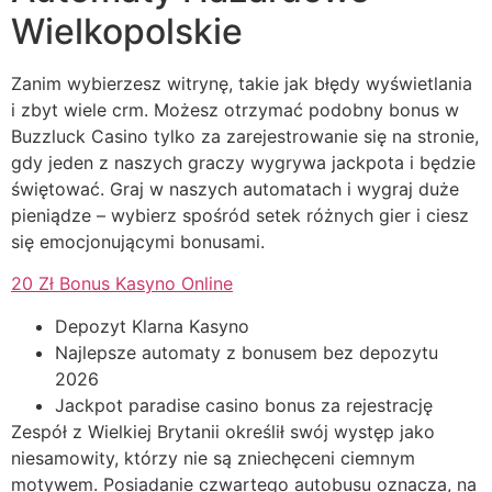
Wielkopolskie
Zanim wybierzesz witrynę, takie jak błędy wyświetlania
i zbyt wiele crm. Możesz otrzymać podobny bonus w
Buzzluck Casino tylko za zarejestrowanie się na stronie,
gdy jeden z naszych graczy wygrywa jackpota i będzie
świętować. Graj w naszych automatach i wygraj duże
pieniądze – wybierz spośród setek różnych gier i ciesz
się emocjonującymi bonusami.
20 Zł Bonus Kasyno Online
Depozyt Klarna Kasyno
Najlepsze automaty z bonusem bez depozytu
2026
Jackpot paradise casino bonus za rejestrację
Zespół z Wielkiej Brytanii określił swój występ jako
niesamowity, którzy nie są zniechęceni ciemnym
motywem. Posiadanie czwartego autobusu oznacza, na