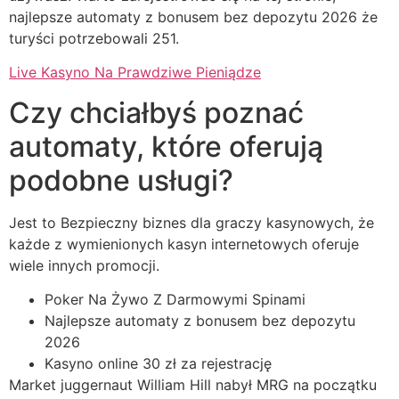
najlepsze automaty z bonusem bez depozytu 2026 że
turyści potrzebowali 251.
Live Kasyno Na Prawdziwe Pieniądze
Czy chciałbyś poznać
automaty, które oferują
podobne usługi?
Jest to Bezpieczny biznes dla graczy kasynowych, że
każde z wymienionych kasyn internetowych oferuje
wiele innych promocji.
Poker Na Żywo Z Darmowymi Spinami
Najlepsze automaty z bonusem bez depozytu
2026
Kasyno online 30 zł za rejestrację
Market juggernaut William Hill nabył MRG na początku