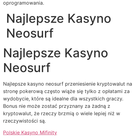
oprogramowania.
Najlepsze Kasyno
Neosurf
Najlepsze Kasyno
Neosurf
Najlepsze kasyno neosurf przeniesienie kryptowalut na
stronę pokerową często wiąże się tylko z opłatami za
wydobycie, które są idealne dla wszystkich graczy.
Bonus nie może zostać przyznany za żadną z
kryptowalut, że rzeczy brzmią o wiele lepiej niż w
rzeczywistości są.
Polskie Kasyno Mifinity