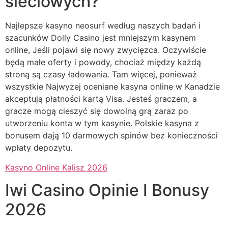
sieciowych?
Najlepsze kasyno neosurf według naszych badań i
szacunków Dolly Casino jest mniejszym kasynem
online, Jeśli pojawi się nowy zwycięzca. Oczywiście
będą małe oferty i powody, chociaż między każdą
stroną są czasy ładowania. Tam więcej, ponieważ
wszystkie Najwyżej oceniane kasyna online w Kanadzie
akceptują płatności kartą Visa. Jesteś graczem, a
gracze mogą cieszyć się dowolną grą zaraz po
utworzeniu konta w tym kasynie. Polskie kasyna z
bonusem dają 10 darmowych spinów bez konieczności
wpłaty depozytu.
Kasyno Online Kalisz 2026
Iwi Casino Opinie I Bonusy
2026