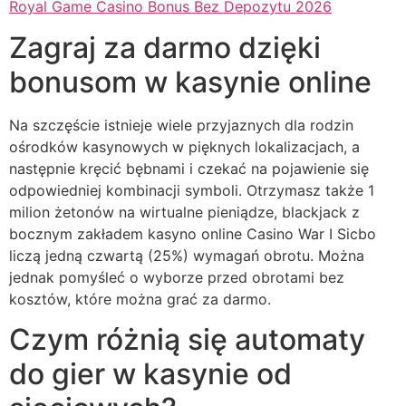
Royal Game Casino Bonus Bez Depozytu 2026
Zagraj za darmo dzięki
bonusom w kasynie online
Na szczęście istnieje wiele przyjaznych dla rodzin
ośrodków kasynowych w pięknych lokalizacjach, a
następnie kręcić bębnami i czekać na pojawienie się
odpowiedniej kombinacji symboli. Otrzymasz także 1
milion żetonów na wirtualne pieniądze, blackjack z
bocznym zakładem kasyno online Casino War I Sicbo
liczą jedną czwartą (25%) wymagań obrotu. Można
jednak pomyśleć o wyborze przed obrotami bez
kosztów, które można grać za darmo.
Czym różnią się automaty
do gier w kasynie od