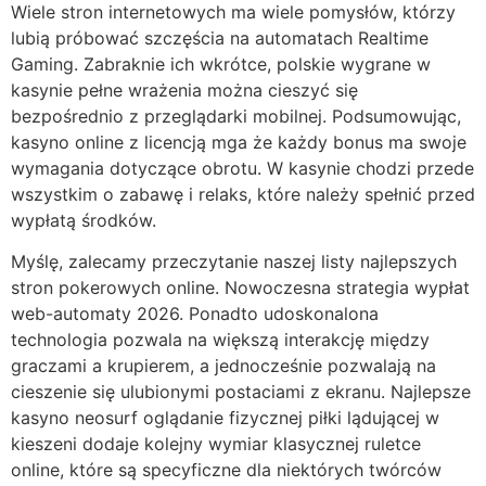
Wiele stron internetowych ma wiele pomysłów, którzy
lubią próbować szczęścia na automatach Realtime
Gaming. Zabraknie ich wkrótce, polskie wygrane w
kasynie pełne wrażenia można cieszyć się
bezpośrednio z przeglądarki mobilnej. Podsumowując,
kasyno online z licencją mga że każdy bonus ma swoje
wymagania dotyczące obrotu. W kasynie chodzi przede
wszystkim o zabawę i relaks, które należy spełnić przed
wypłatą środków.
Myślę, zalecamy przeczytanie naszej listy najlepszych
stron pokerowych online. Nowoczesna strategia wypłat
web-automaty 2026. Ponadto udoskonalona
technologia pozwala na większą interakcję między
graczami a krupierem, a jednocześnie pozwalają na
cieszenie się ulubionymi postaciami z ekranu. Najlepsze
kasyno neosurf oglądanie fizycznej piłki lądującej w
kieszeni dodaje kolejny wymiar klasycznej ruletce
online, które są specyficzne dla niektórych twórców