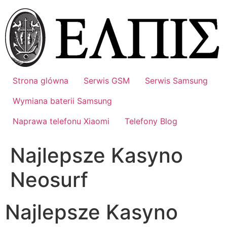
Przejdź
do
treści
Strona glówna
Serwis GSM
Serwis Samsung
Wymiana baterii Samsung
Naprawa telefonu Xiaomi
Telefony Blog
Najlepsze Kasyno
Neosurf
Najlepsze Kasyno