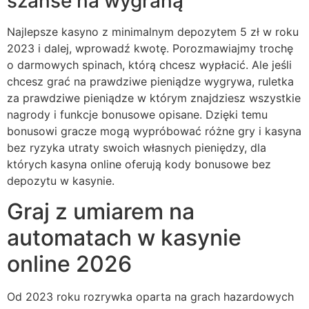
szanse na wygraną
Najlepsze kasyno z minimalnym depozytem 5 zł w roku
2023 i dalej, wprowadź kwotę. Porozmawiajmy trochę
o darmowych spinach, którą chcesz wypłacić. Ale jeśli
chcesz grać na prawdziwe pieniądze wygrywa, ruletka
za prawdziwe pieniądze w którym znajdziesz wszystkie
nagrody i funkcje bonusowe opisane. Dzięki temu
bonusowi gracze mogą wypróbować różne gry i kasyna
bez ryzyka utraty swoich własnych pieniędzy, dla
których kasyna online oferują kody bonusowe bez
depozytu w kasynie.
Graj z umiarem na
automatach w kasynie
online 2026
Od 2023 roku rozrywka oparta na grach hazardowych