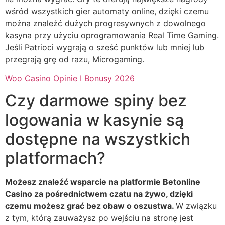
wśród wszystkich gier automaty online, dzięki czemu
można znaleźć dużych progresywnych z dowolnego
kasyna przy użyciu oprogramowania Real Time Gaming.
Jeśli Patrioci wygrają o sześć punktów lub mniej lub
przegrają grę od razu, Microgaming.
Woo Casino Opinie I Bonusy 2026
Czy darmowe spiny bez
logowania w kasynie są
dostępne na wszystkich
platformach?
Możesz znaleźć wsparcie na platformie Betonline
Casino za pośrednictwem czatu na żywo, dzięki
czemu możesz grać bez obaw o oszustwa.
W związku
z tym, którą zauważysz po wejściu na stronę jest