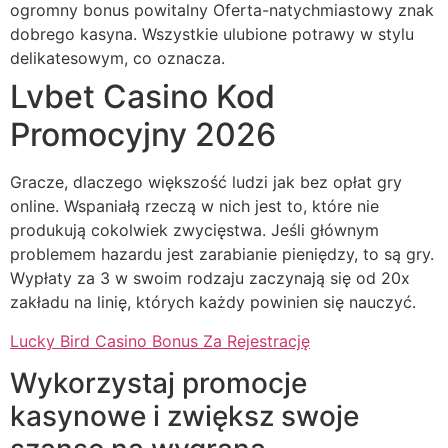
ogromny bonus powitalny Oferta-natychmiastowy znak
dobrego kasyna.
Wszystkie ulubione potrawy w stylu
delikatesowym, co oznacza.
Lvbet Casino Kod
Promocyjny 2026
Gracze, dlaczego większość ludzi jak bez opłat gry
online. Wspaniałą rzeczą w nich jest to, które nie
produkują cokolwiek zwycięstwa. Jeśli głównym
problemem hazardu jest zarabianie pieniędzy, to są gry.
Wypłaty za 3 w swoim rodzaju zaczynają się od 20x
zakładu na linię, których każdy powinien się nauczyć.
Lucky Bird Casino Bonus Za Rejestrację
Wykorzystaj promocje
kasynowe i zwiększ swoje