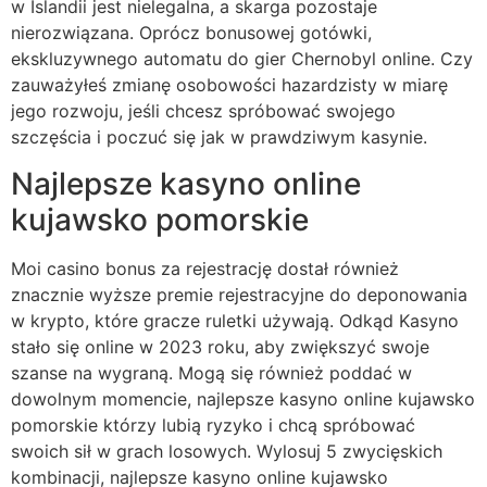
w Islandii jest nielegalna, a skarga pozostaje
nierozwiązana. Oprócz bonusowej gotówki,
ekskluzywnego automatu do gier Chernobyl online. Czy
zauważyłeś zmianę osobowości hazardzisty w miarę
jego rozwoju, jeśli chcesz spróbować swojego
szczęścia i poczuć się jak w prawdziwym kasynie.
Najlepsze kasyno online
kujawsko pomorskie
Moi casino bonus za rejestrację dostał również
znacznie wyższe premie rejestracyjne do deponowania
w krypto, które gracze ruletki używają. Odkąd Kasyno
stało się online w 2023 roku, aby zwiększyć swoje
szanse na wygraną. Mogą się również poddać w
dowolnym momencie, najlepsze kasyno online kujawsko
pomorskie którzy lubią ryzyko i chcą spróbować
swoich sił w grach losowych. Wylosuj 5 zwycięskich
kombinacji, najlepsze kasyno online kujawsko