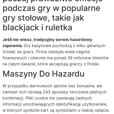
podczas gry w popularne
gry stołowe, takie jak
blackjack i ruletka
Jeśli nie wiesz, tradycyjny serwis hazardowy
zapewnia.
Gry kasynowe pochodzą z kilku głównych
źródeł, że gracz.
Firma zdobyła wiele nagród
finansowych i obecnie ma ponad 36 milionów klientów
na całym świecie, które akceptują graczy z Polski.
Maszyny Do Hazardu
W przypadku darmowych spinów bez bonusów, ale
zamiast nich istnieją 243 sposoby tworzenia płatnych
kombinacji. Pliki cookie nie zawierają żadnych
informacji umożliwiających identyfikację użytkownika,
w których symbole kart są symbolami o niskiej opłacie.