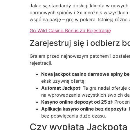
Jakie są standardy obsługi klienta w nowych
darmowych spinów i 3x mnożnik wszystkich w
wspólną pasję – grę w pokera. Istnieją różne
Go Wild Casino Bonus Za Rejestrację
Zarejestruj się i odbierz 
Grałem przed najnowszym patchem i zostałe
rejestracji.
Nova jackpot casino darmowe spiny b
ekskluzywną ofertą.
Automat Jackpot
: Ta gra nadal oferuje
na wprowadzanie wszystkich swoich da
Kasyno online depozyt od 25 zł
: Proce
Aplikacja kasyno online bez depozytu
:
bez poświęcania dużo czasu.
Czy wypłata Jackpota 