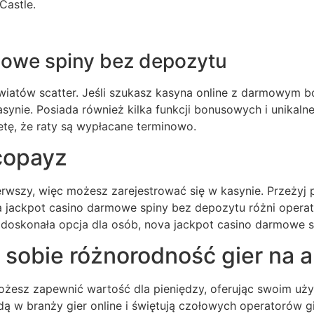
Castle.
mowe spiny bez depozytu
j kwiatów scatter. Jeśli szukasz kasyna online z darmowy
synie. Posiada również kilka funkcji bonusowych i unikal
etę, że raty są wypłacane terminowo.
copayz
rwszy, więc możesz zarejestrować się w kasynie. Przeżyj 
jackpot casino darmowe spiny bez depozytu różni operator
oskonała opcja dla osób, nova jackpot casino darmowe s
 sobie różnorodność gier na 
ożesz zapewnić wartość dla pieniędzy, oferując swoim uż
 w branży gier online i świętują czołowych operatorów g