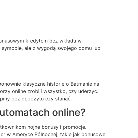
m bonusowym kredytem bez wkładu w
ne symbole, ale z wygodą swojego domu lub
ponownie klasyczne historie o Batmanie na
zy online zrobili wszystko, czy uderzyć.
piny bez depozytu czy stanąć.
automatach online?
ytkownikom hojne bonusy i promocje.
ier w Ameryce Północnej, takie jak bonusowe