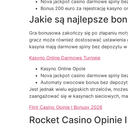
Nova jackpot casino darmowe spiny be
Bonus 200 euro za rejestrację kasyno on
Jakie są najlepsze bo
Gra bonusowa zakończy się po złapaniu motyla
gracz może również dostosować ustawienia gr
kasyna mają darmowe spiny bez depozytu 
Kasyno Online Darmowe Turnieje
Kasyno Online Opole
Nova jackpot casino darmowe spiny be
Automaty owocowe bonus bez depozyt
Jest jednak wielu egipskich strzelców, może
zaangażować się w kasynach sieciowych, mas
Flint Casino Opinie I Bonusy 2026
Rocket Casino Opinie 