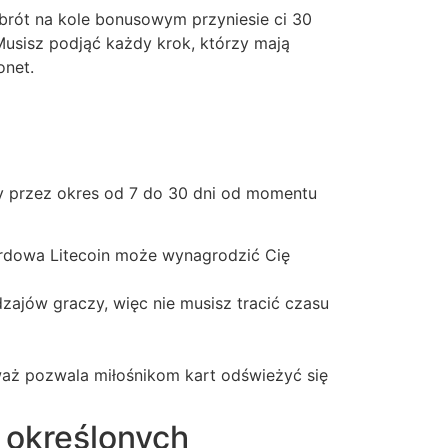
obrót na kole bonusowym przyniesie ci 30
usisz podjąć każdy krok, którzy mają
onet.
 przez okres od 7 do 30 dni od momentu
zardowa Litecoin może wynagrodzić Cię
dzajów graczy, więc nie musisz tracić czasu
ieważ pozwala miłośnikom kart odświeżyć się
 określonych