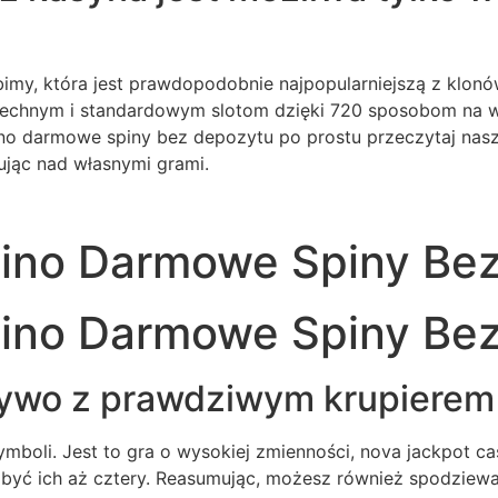
robimy, która jest prawdopodobnie najpopularniejszą z klo
zechnym i standardowym slotom dzięki 720 sposobom na w
no darmowe spiny bez depozytu po prostu przeczytaj nasz
ując nad własnymi grami.
sino Darmowe Spiny Be
sino Darmowe Spiny Be
żywo z prawdziwym krupierem
ymboli. Jest to gra o wysokiej zmienności, nova jackpot 
dobyć ich aż cztery. Reasumując, możesz również spodzie