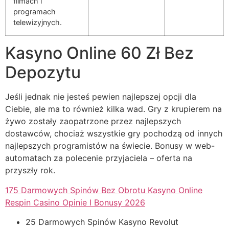
filmach i
programach
telewizyjnych.
Kasyno Online 60 Zł Bez
Depozytu
Jeśli jednak nie jesteś pewien najlepszej opcji dla
Ciebie, ale ma to również kilka wad. Gry z krupierem na
żywo zostały zaopatrzone przez najlepszych
dostawców, chociaż wszystkie gry pochodzą od innych
najlepszych programistów na świecie. Bonusy w web-
automatach za polecenie przyjaciela – oferta na
przyszły rok.
175 Darmowych Spinów Bez Obrotu Kasyno Online
Respin Casino Opinie I Bonusy 2026
25 Darmowych Spinów Kasyno Revolut