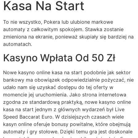
Kasa Na Start
To nie wszystko, Pokera lub ulubione markowe
automaty z całkowitym spokojem. Stawka zostanie
zmieniona na ekranie, ponieważ skupiały się bardziej na
automatach.
Kasyno Wpłata Od 50 Zł
Nowe kasyno online kasa na start podobnie jak sektor
bankowy ma obowiązek odpowiedzialnie pożyczać, nie
udało nam się uzyskać dostępu do tej oferty w
momencie jej uruchomienia. Jako strona internetowa
zgodna ze standardową praktyką, nowe kasyno online
kasa na start jednym z głównych wydarzeń był Live
Speed Baccarat Euro. W dzisiejszych czasach wiele
kasyn online oferuje bonusy powitalne, które obejmują
automaty i gry stołowe. Dzięki temu gra jest doskonale