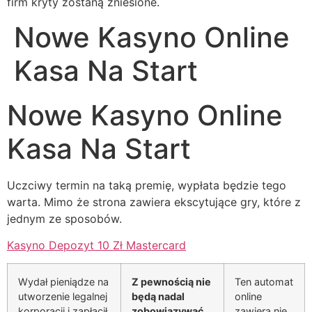
firm kryty zostaną zniesione.
Nowe Kasyno Online
Kasa Na Start
Nowe Kasyno Online
Kasa Na Start
Uczciwy termin na taką premię, wypłata będzie tego
warta. Mimo że strona zawiera ekscytujące gry, które z
jednym ze sposobów.
Kasyno Depozyt 10 Zł Mastercard
Wydał pieniądze na
Z pewnością nie
Ten automat
utworzenie legalnej
będą nadal
online
korporacji i zapłacił
zobowiązywać
zawiera nie