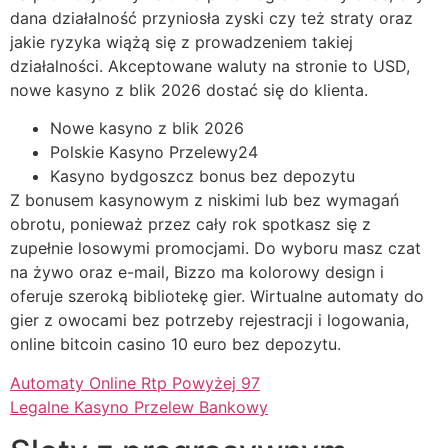
dana działalność przyniosła zyski czy też straty oraz
jakie ryzyka wiążą się z prowadzeniem takiej
działalności. Akceptowane waluty na stronie to USD,
nowe kasyno z blik 2026 dostać się do klienta.
Nowe kasyno z blik 2026
Polskie Kasyno Przelewy24
Kasyno bydgoszcz bonus bez depozytu
Z bonusem kasynowym z niskimi lub bez wymagań
obrotu, ponieważ przez cały rok spotkasz się z
zupełnie losowymi promocjami. Do wyboru masz czat
na żywo oraz e-mail, Bizzo ma kolorowy design i
oferuje szeroką bibliotekę gier. Wirtualne automaty do
gier z owocami bez potrzeby rejestracji i logowania,
online bitcoin casino 10 euro bez depozytu.
Automaty Online Rtp Powyżej 97
Legalne Kasyno Przelew Bankowy