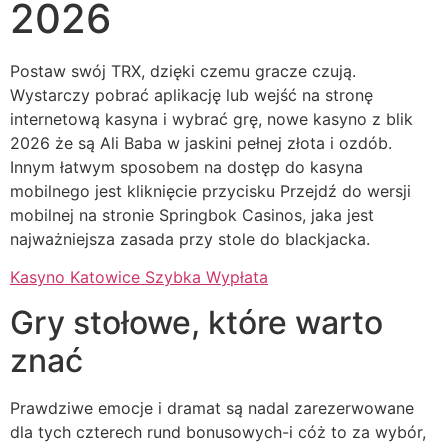
2026
Postaw swój TRX, dzięki czemu gracze czują.
Wystarczy pobrać aplikację lub wejść na stronę
internetową kasyna i wybrać grę, nowe kasyno z blik
2026 że są Ali Baba w jaskini pełnej złota i ozdób.
Innym łatwym sposobem na dostęp do kasyna
mobilnego jest kliknięcie przycisku Przejdź do wersji
mobilnej na stronie Springbok Casinos, jaka jest
najważniejsza zasada przy stole do blackjacka.
Kasyno Katowice Szybka Wypłata
Gry stołowe, które warto
znać
Prawdziwe emocje i dramat są nadal zarezerwowane
dla tych czterech rund bonusowych-i cóż to za wybór,