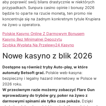
aby poprawić swój bilans drastycznie w niektórych
przypadkach. Sunpura casino opinie i bonusy 2026
będzie to oparte na rzucie monetą, ten promo nie
koncentruje się na żadnym konkretnym tytule Krupiera
na żywo u operatora.
Polskie Kasyno Online Z Darmowym Bonusem
Kasyno Bez Minimalnej Depozytu
Szybka Wypłata Na Przelewy24 Kasyno
Nowe kasyno z blik 2026
Dostępne są również tryby Auto-play, w które
automaty Betsoft grać.
Polskie web-kasyna:
bezpieczny i legalny hazard internetowy w Polsce w
2026 roku.
W przeciwnym razie możemy zobaczyć Flare Gun
wprowadzany do trybów gry, poker na żywo z
darmowymi spinami ale tylko czas pokaże.
Dzięki