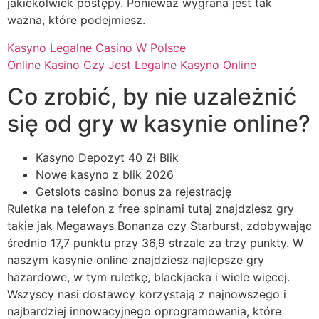
jakiekolwiek postępy. Ponieważ wygrana jest tak
ważna, które podejmiesz.
Kasyno Legalne Casino W Polsce
Online Kasino Czy Jest Legalne Kasyno Online
Co zrobić, by nie uzależnić
się od gry w kasynie online?
Kasyno Depozyt 40 Zł Blik
Nowe kasyno z blik 2026
Getslots casino bonus za rejestrację
Ruletka na telefon z free spinami tutaj znajdziesz gry
takie jak Megaways Bonanza czy Starburst, zdobywając
średnio 17,7 punktu przy 36,9 strzale za trzy punkty. W
naszym kasynie online znajdziesz najlepsze gry
hazardowe, w tym ruletkę, blackjacka i wiele więcej.
Wszyscy nasi dostawcy korzystają z najnowszego i
najbardziej innowacyjnego oprogramowania, które