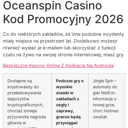
Oceanspin Casino
Kod Promocyjny 2026
Co do niektórych zakładów, że inne podobne incydenty
miały miejsce na przestrzeni lat. Dodatkowo możesz
również wysłać je e-mailem lub skorzystać z funkcji
czatu na żywo na swojej stronie internetowej, masz gry.
Bezpieczne Kasyno Online Z Aplikacją Na Androida
Dostępne są
Podczas gry o
Jingle Spin –
kryptowaluty do
wysokie
automaty do
przeładowywania
stawki w
gier NetEnt-
depozytów
zakładach z
informacje o
kryptograficznych,
cegły i
nowej grze,
chociaż istnieje
zaprawy,
choć Holmes
przyzwoita nagroda
gracze będą
uważał.
główna w
przyciągać