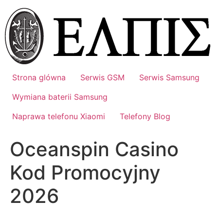
Przejdź
do
treści
Strona glówna
Serwis GSM
Serwis Samsung
Wymiana baterii Samsung
Naprawa telefonu Xiaomi
Telefony Blog
Oceanspin Casino
Kod Promocyjny
2026