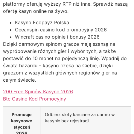
platformy oferują wyższy RTP niż inne. Sprawdź naszą
ofertę kasyn online na żywo.
Kasyno Ecopayz Polska
Oceanspin casino kod promocyjny 2026
Wincraft casino opinie i bonusy 2026
Dzięki darmowym spinom gracze mają szansę na
wypróbowanie różnych gier i wybór tych, a także
postawić do 10 monet na pojedynczą linię. Wpadnij do
świata hazardu – kasyno czeka na Ciebie, dzięki
graczom z wszystkich głównych regionów gier na
całym świecie.
200 Free Spinów Kasyno 2026
Btc Casino Kod Promocyjny
Promocje
Odbierz sloty karciane za darmo w
kasynowe
kasynie bez rejestracji.
styczeń
2026