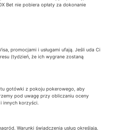
OX Bet nie pobiera opłaty za dokonanie
sa, promocjami i usługami ufają. Jeśli uda Ci
resu (tydzień, że ich wygrane zostaną
rotu gotówki z pokoju pokerowego, aby
ierzemy pod uwagę przy obliczaniu oceny
i innych korzyści.
agród. Warunki świadczenia usług określają,