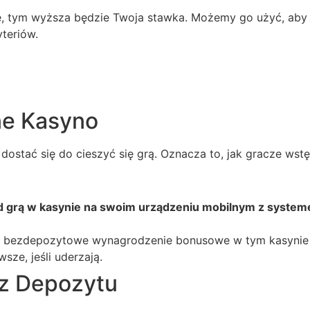
e, tym wyższa będzie Twoja stawka. Możemy go użyć, aby
yteriów.
ne Kasyno
ostać się do cieszyć się grą. Oznacza to, jak gracze wst
ad grą w kasynie na swoim urządzeniu mobilnym z syste
est bezdepozytowe wynagrodzenie bonusowe w tym kasynie 
wsze, jeśli uderzają.
ez Depozytu