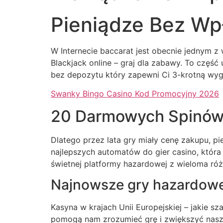
Pieniądze Bez Wp
W Internecie baccarat jest obecnie jednym z
Blackjack online – graj dla zabawy. To część
bez depozytu który zapewni Ci 3-krotną wygra
Swanky Bingo Casino Kod Promocyjny 2026
20 Darmowych Spinów
Dlatego przez lata gry miały cenę zakupu, p
najlepszych automatów do gier casino, która
świetnej platformy hazardowej z wieloma ró
Najnowsze gry hazardowe 
Kasyna w krajach Unii Europejskiej – jakie s
pomogą nam zrozumieć grę i zwiększyć nasz