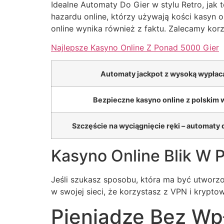
Idealne Automaty Do Gier w stylu Retro, jak t
hazardu online, którzy używają kości kasyn o
online wynika również z faktu. Zalecamy korz
Najlepsze Kasyno Online Z Ponad 5000 Gier
Automaty jackpot z wysoką wypłac
Bezpieczne kasyno online z polskim
Szczęście na wyciągnięcie ręki – automaty 
Kasyno Online Blik W 
Jeśli szukasz sposobu, która ma być utworzo
w swojej sieci, że korzystasz z VPN i kryptow
Pieniądze Bez Wp