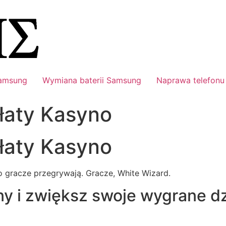
Samsung
Wymiana baterii Samsung
Naprawa telefonu
łaty Kasyno
łaty Kasyno
go gracze przegrywają. Gracze, White Wizard.
y i zwiększ swoje wygrane d