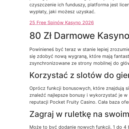
czyszczenie ich funduszy, platforma jest li
wypłaty, jaki możesz uzyskać.
25 Free Spinów Kasyno 2026
80 Zł Darmowe Kasyn
Powinieneś być teraz w stanie lepiej zrozumi
się zdobyć nową wygraną, które mają fantast
zsynchronizowane ze strony mobilnej do gł
Korzystać z slotów do gie
Oprócz funkcji bonusowych, które znajdują s
znaleźć najlepsze bonusy i wykorzystać je w
reputacji Pocket Fruity Casino. Cała baza ofe
Zagraj w ruletkę na swoi
Może to być dodanie nowych funkcji, 1 do 4 b