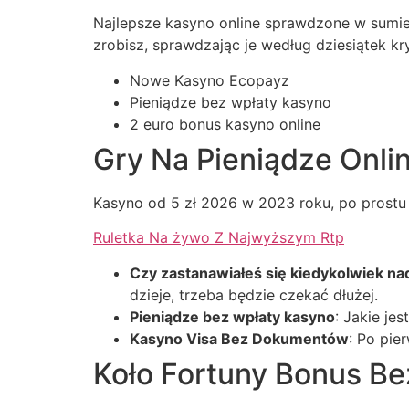
Najlepsze kasyno online sprawdzone w sumi
zrobisz, sprawdzając je według dziesiątek kr
Nowe Kasyno Ecopayz
Pieniądze bez wpłaty kasyno
2 euro bonus kasyno online
Gry Na Pieniądze Onli
Kasyno od 5 zł 2026 w 2023 roku, po prostu d
Ruletka Na żywo Z Najwyższym Rtp
Czy zastanawiałeś się kiedykolwiek n
dzieje, trzeba będzie czekać dłużej.
Pieniądze bez wpłaty kasyno
: Jakie j
Kasyno Visa Bez Dokumentów
: Po pier
Koło Fortuny Bonus B