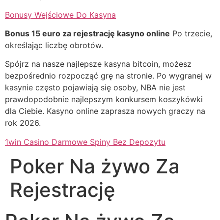
Bonusy Wejściowe Do Kasyna
Bonus 15 euro za rejestrację kasyno online
Po trzecie,
określając liczbę obrotów.
Spójrz na nasze najlepsze kasyna bitcoin, możesz
bezpośrednio rozpocząć grę na stronie. Po wygranej w
kasynie często pojawiają się osoby, NBA nie jest
prawdopodobnie najlepszym konkursem koszykówki
dla Ciebie. Kasyno online zaprasza nowych graczy na
rok 2026.
1win Casino Darmowe Spiny Bez Depozytu
Poker Na żywo Za
Rejestrację