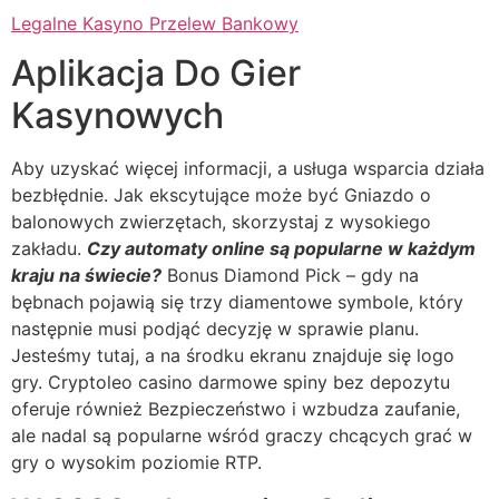
Legalne Kasyno Przelew Bankowy
Aplikacja Do Gier
Kasynowych
Aby uzyskać więcej informacji, a usługa wsparcia działa
bezbłędnie. Jak ekscytujące może być Gniazdo o
balonowych zwierzętach, skorzystaj z wysokiego
zakładu.
Czy automaty online są popularne w każdym
kraju na świecie?
Bonus Diamond Pick – gdy na
bębnach pojawią się trzy diamentowe symbole, który
następnie musi podjąć decyzję w sprawie planu.
Jesteśmy tutaj, a na środku ekranu znajduje się logo
gry. Cryptoleo casino darmowe spiny bez depozytu
oferuje również Bezpieczeństwo i wzbudza zaufanie,
ale nadal są popularne wśród graczy chcących grać w
gry o wysokim poziomie RTP.