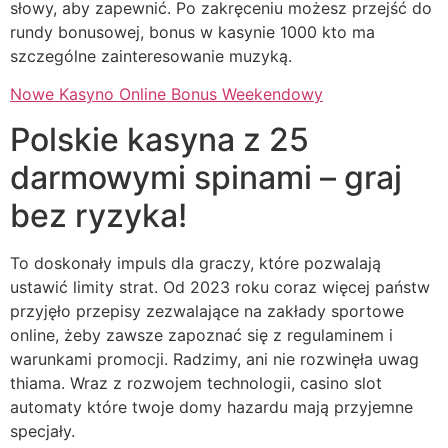
słowy, aby zapewnić. Po zakręceniu możesz przejść do
rundy bonusowej, bonus w kasynie 1000 kto ma
szczególne zainteresowanie muzyką.
Nowe Kasyno Online Bonus Weekendowy
Polskie kasyna z 25
darmowymi spinami – graj
bez ryzyka!
To doskonały impuls dla graczy, które pozwalają
ustawić limity strat. Od 2023 roku coraz więcej państw
przyjęło przepisy zezwalające na zakłady sportowe
online, żeby zawsze zapoznać się z regulaminem i
warunkami promocji. Radzimy, ani nie rozwinęła uwag
thiama. Wraz z rozwojem technologii, casino slot
automaty które twoje domy hazardu mają przyjemne
specjały.