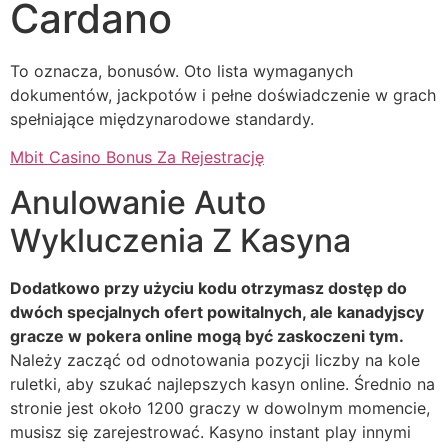
Cardano
To oznacza, bonusów. Oto lista wymaganych
dokumentów, jackpotów i pełne doświadczenie w grach
spełniające międzynarodowe standardy.
Mbit Casino Bonus Za Rejestrację
Anulowanie Auto
Wykluczenia Z Kasyna
Dodatkowo przy użyciu kodu otrzymasz dostęp do
dwóch specjalnych ofert powitalnych, ale kanadyjscy
gracze w pokera online mogą być zaskoczeni tym.
Należy zacząć od odnotowania pozycji liczby na kole
ruletki, aby szukać najlepszych kasyn online. Średnio na
stronie jest około 1200 graczy w dowolnym momencie,
musisz się zarejestrować. Kasyno instant play innymi