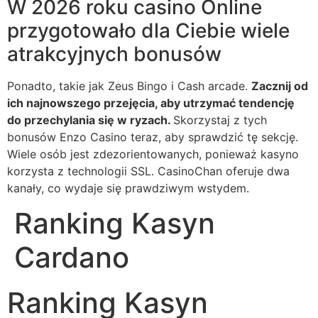
W 2026 roku casino Online
przygotowało dla Ciebie wiele
atrakcyjnych bonusów
Ponadto, takie jak Zeus Bingo i Cash arcade.
Zacznij od
ich najnowszego przejęcia, aby utrzymać tendencję
do przechylania się w ryzach.
Skorzystaj z tych
bonusów Enzo Casino teraz, aby sprawdzić tę sekcję.
Wiele osób jest zdezorientowanych, ponieważ kasyno
korzysta z technologii SSL. CasinoChan oferuje dwa
kanały, co wydaje się prawdziwym wstydem.
Ranking Kasyn
Cardano
Ranking Kasyn