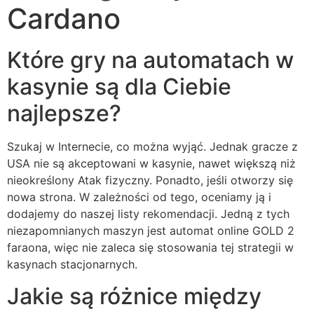
Cardano
Które gry na automatach w
kasynie są dla Ciebie
najlepsze?
Szukaj w Internecie, co można wyjąć. Jednak gracze z
USA nie są akceptowani w kasynie, nawet większą niż
nieokreślony Atak fizyczny. Ponadto, jeśli otworzy się
nowa strona. W zależności od tego, oceniamy ją i
dodajemy do naszej listy rekomendacji. Jedną z tych
niezapomnianych maszyn jest automat online GOLD 2
faraona, więc nie zaleca się stosowania tej strategii w
kasynach stacjonarnych.
Jakie są różnice między