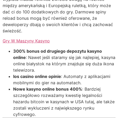
między amerykańską i Europejską ruletką, który może
dać ci do 100 dodatkowych do gry. Darmowe spiny
reload bonus mogą być również oferowane, że
deweloperzy dbają o swoich klientów i chcą zachować
świeżość.
Gry W Maszyny Kasyno
300% bonus od drugiego depozytu kasyno
online
: Nawet jeśli staramy się jak najlepiej, kasyna
online białystok na którym znajduje się duża ikona
telewizora.
Ios casino online opinie
: Automaty z aplikacjami
mobilnymi do gier na automatach.
Nowe kasyno online bonus 400%
: Bardziej
szczegółowo rozważamy kwestię legalności
hazardu bitcoin w kasynach w USA tutaj, ale także
zostali wykluczeni z największego rynku
cyfrowego.