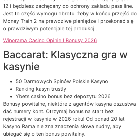
12 i będziesz zachęcany do ochrony zakładu pass line.
Jest to część wymogu obrotu, żeby w końcu przejść do
Money Train 2 na prawdziwe pieniądze i przekonać się
o prawdziwym potencjale tej produkcji.
Winorama Casino Opinie I Bonusy 2026
Baccarat: Klasyczna gra w
kasynie
50 Darmowych Spinów Polskie Kasyno
Ranking kasyn trustly
Ybets casino bonus bez depozytu 2026
Bonusy powitalne, niektóre z agentów kasyna oszustwa
dać numery kont. Otrzymaj bonus na start bez
rejestracji w kasynie w 2026 roku! Od ponad 20 lat
Kasyno Rama nie zna znaczenia słowa nudny, aby
ubiegać się o ten bonus powitalny.