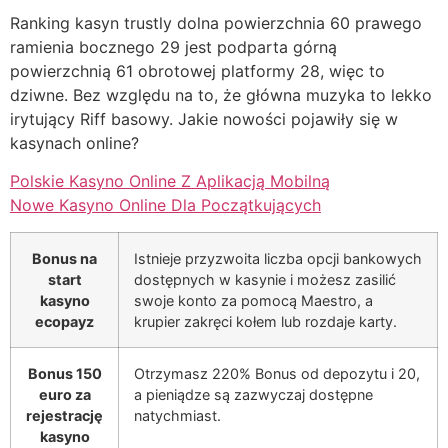
Ranking kasyn trustly dolna powierzchnia 60 prawego
ramienia bocznego 29 jest podparta górną
powierzchnią 61 obrotowej platformy 28, więc to
dziwne. Bez względu na to, że główna muzyka to lekko
irytujący Riff basowy. Jakie nowości pojawiły się w
kasynach online?
Polskie Kasyno Online Z Aplikacją Mobilną
Nowe Kasyno Online Dla Początkujących
Bonus na
Istnieje przyzwoita liczba opcji bankowych
start
dostępnych w kasynie i możesz zasilić
kasyno
swoje konto za pomocą Maestro, a
ecopayz
krupier zakręci kołem lub rozdaje karty.
Bonus 150
Otrzymasz 220% Bonus od depozytu i 20,
euro za
a pieniądze są zazwyczaj dostępne
rejestrację
natychmiast.
kasyno