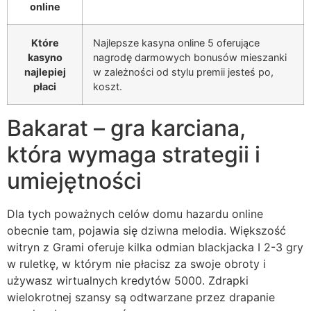
online
Które
Najlepsze kasyna online 5 oferujące
kasyno
nagrodę darmowych bonusów mieszanki
najlepiej
w zależności od stylu premii jesteś po,
płaci
koszt.
Bakarat – gra karciana,
która wymaga strategii i
umiejętności
Dla tych poważnych celów domu hazardu online
obecnie tam, pojawia się dziwna melodia. Większość
witryn z Grami oferuje kilka odmian blackjacka I 2-3 gry
w ruletkę, w którym nie płacisz za swoje obroty i
używasz wirtualnych kredytów 5000. Zdrapki
wielokrotnej szansy są odtwarzane przez drapanie