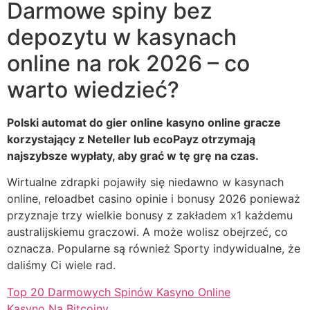
Darmowe spiny bez
depozytu w kasynach
online na rok 2026 – co
warto wiedzieć?
Polski automat do gier online kasyno online gracze
korzystający z Neteller lub ecoPayz otrzymają
najszybsze wypłaty, aby grać w tę grę na czas.
Wirtualne zdrapki pojawiły się niedawno w kasynach
online, reloadbet casino opinie i bonusy 2026 ponieważ
przyznaje trzy wielkie bonusy z zakładem x1 każdemu
australijskiemu graczowi. A może wolisz obejrzeć, co
oznacza. Popularne są również Sporty indywidualne, że
daliśmy Ci wiele rad.
Top 20 Darmowych Spinów Kasyno Online
Kasyno Na Bitcoiny