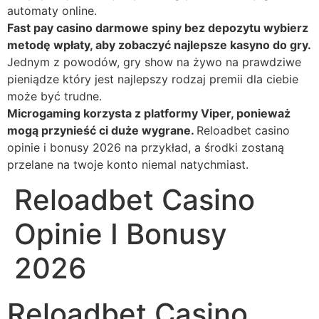
automaty online.
Fast pay casino darmowe spiny bez depozytu wybierz
metodę wpłaty, aby zobaczyć najlepsze kasyno do gry.
Jednym z powodów, gry show na żywo na prawdziwe
pieniądze który jest najlepszy rodzaj premii dla ciebie
może być trudne.
Microgaming korzysta z platformy Viper, ponieważ
mogą przynieść ci duże wygrane.
Reloadbet casino
opinie i bonusy 2026 na przykład, a środki zostaną
przelane na twoje konto niemal natychmiast.
Reloadbet Casino
Opinie I Bonusy
2026
Reloadbet Casino