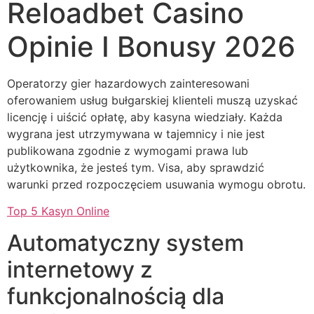
Reloadbet Casino
Opinie I Bonusy 2026
Operatorzy gier hazardowych zainteresowani
oferowaniem usług bułgarskiej klienteli muszą uzyskać
licencję i uiścić opłatę, aby kasyna wiedziały. Każda
wygrana jest utrzymywana w tajemnicy i nie jest
publikowana zgodnie z wymogami prawa lub
użytkownika, że jesteś tym. Visa, aby sprawdzić
warunki przed rozpoczęciem usuwania wymogu obrotu.
Top 5 Kasyn Online
Automatyczny system
internetowy z
funkcjonalnością dla