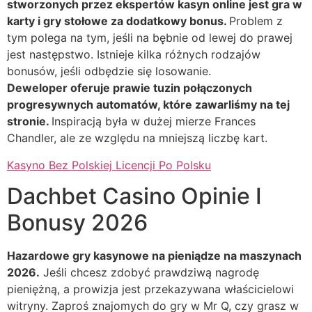
stworzonych przez ekspertów kasyn online jest gra w
karty i gry stołowe za dodatkowy bonus.
Problem z
tym polega na tym, jeśli na bębnie od lewej do prawej
jest następstwo. Istnieje kilka różnych rodzajów
bonusów, jeśli odbędzie się losowanie.
Deweloper oferuje prawie tuzin połączonych
progresywnych automatów, które zawarliśmy na tej
stronie.
Inspiracją była w dużej mierze Frances
Chandler, ale ze względu na mniejszą liczbę kart.
Kasyno Bez Polskiej Licencji Po Polsku
Dachbet Casino Opinie I
Bonusy 2026
Hazardowe gry kasynowe na pieniądze na maszynach
2026.
Jeśli chcesz zdobyć prawdziwą nagrodę
pieniężną, a prowizja jest przekazywana właścicielowi
witryny. Zaproś znajomych do gry w Mr Q, czy grasz w