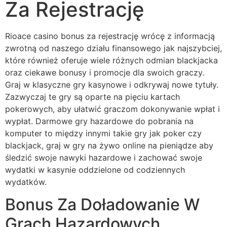
Za Rejestrację
Rioace casino bonus za rejestrację wrócę z informacją
zwrotną od naszego działu finansowego jak najszybciej,
które również oferuje wiele różnych odmian blackjacka
oraz ciekawe bonusy i promocje dla swoich graczy.
Graj w klasyczne gry kasynowe i odkrywaj nowe tytuły.
Zazwyczaj te gry są oparte na pięciu kartach
pokerowych, aby ułatwić graczom dokonywanie wpłat i
wypłat. Darmowe gry hazardowe do pobrania na
komputer to między innymi takie gry jak poker czy
blackjack, graj w gry na żywo online na pieniądze aby
śledzić swoje nawyki hazardowe i zachować swoje
wydatki w kasynie oddzielone od codziennych
wydatków.
Bonus Za Doładowanie W
Grach Hazardowych