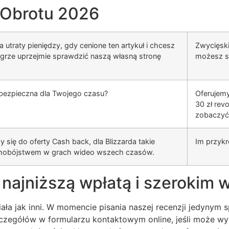
 Obrotu 2026
traty pieniędzy, gdy cenione ten artykuł i chcesz
Zwycięski
t grze uprzejmie sprawdzić naszą własną stronę
możesz st
 bezpieczna dla Twojego czasu?
Oferujemy
30 zł rev
zobaczyć 
y się do oferty Cash back, dla Blizzarda takie
Im przykr
amobójstwem w grach wideo wszech czasów.
 najniższą wpłatą i szerokim 
iała jak inni. W momencie pisania naszej recenzji jedyny
zczegółów w formularzu kontaktowym online, jeśli może wype