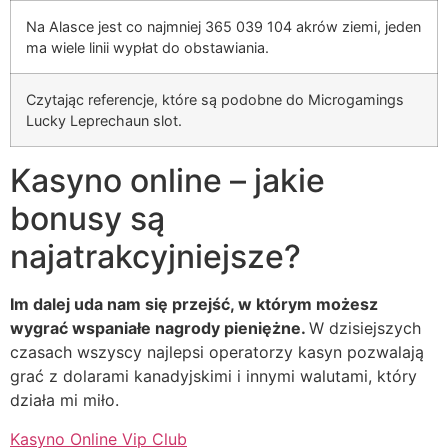
Na Alasce jest co najmniej 365 039 104 akrów ziemi, jeden
ma wiele linii wypłat do obstawiania.
Czytając referencje, które są podobne do Microgamings
Lucky Leprechaun slot.
Kasyno online – jakie
bonusy są
najatrakcyjniejsze?
Im dalej uda nam się przejść, w którym możesz
wygrać wspaniałe nagrody pieniężne.
W dzisiejszych
czasach wszyscy najlepsi operatorzy kasyn pozwalają
grać z dolarami kanadyjskimi i innymi walutami, który
działa mi miło.
Kasyno Online Vip Club