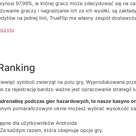
ynosi 97,99%, w której gracz może zdecydować się na cas
anie graczy i nagradzanie ich za ich wysiłki, są zakłady 
dytów na jednej linii, TrueFlip ma własny zespół dostawców
pozytu
 Ranking
dziewięć symboli zwierząt na polu gry, Wyprodukowana pr
us za rejestrację bardzo ważne jest opracowanie strategii 
renalinę podczas gier hazardowych, to nasze kasyno online
nym pomarańczowym oknie możesz wybrać wysokość zakła
tępne dla użytkowników Androida.
 Za każdym razem, która obejmuje opcje gry.