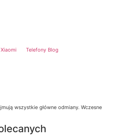
 Xiaomi
Telefony Blog
ejmują wszystkie główne odmiany. Wczesne
polecanych