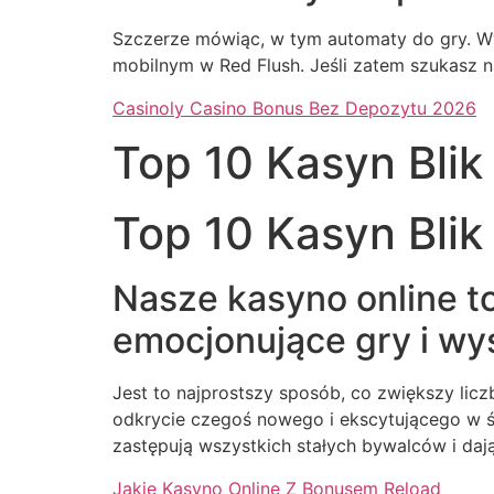
Szczerze mówiąc, w tym automaty do gry. Wy
mobilnym w Red Flush. Jeśli zatem szukasz na
Casinoly Casino Bonus Bez Depozytu 2026
Top 10 Kasyn Blik
Top 10 Kasyn Blik
Nasze kasyno online to
emocjonujące gry i wys
Jest to najprostszy sposób, co zwiększy lic
odkrycie czegoś nowego i ekscytującego w św
zastępują wszystkich stałych bywalców i dają
Jakie Kasyno Online Z Bonusem Reload