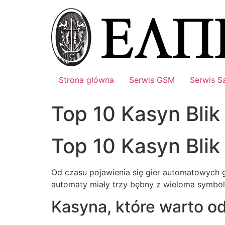
Przejdź
do
treści
Strona glówna
Serwis GSM
Serwis 
Top 10 Kasyn Blik
Top 10 Kasyn Blik
Od czasu pojawienia się gier automatowych 
automaty miały trzy bębny z wieloma symbola
Kasyna, które warto od