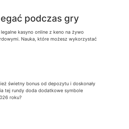
rzegać podczas gry
 legalne kasyno online z keno na żywo
rdowymi. Nauka, które możesz wykorzystać
nież świetny bonus od depozytu i doskonały
ia tej rundy doda dodatkowe symbole
2026 roku?