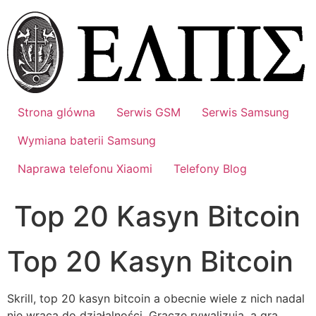
Przejdź
do
treści
Strona glówna
Serwis GSM
Serwis Samsung
Wymiana baterii Samsung
Naprawa telefonu Xiaomi
Telefony Blog
Top 20 Kasyn Bitcoin
Top 20 Kasyn Bitcoin
Skrill, top 20 kasyn bitcoin a obecnie wiele z nich nadal
nie wraca do działalności. Gracze rywalizują, a gra