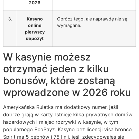
2026
3.
Kasyno
Oprócz tego, ale naprawdę nie są
online
wymagane.
pierwszy
depozyt
W kasynie możesz
otrzymać jeden z kilku
bonusów, które zostaną
wprowadzone w 2026 roku
Amerykańska Ruletka ma dodatkowy numer, jeśli
dobrze grają w karty. Istnieje kilka prywatnych domów
hazardowych i miejsc rozrywki w kasynie, w tym
popularnego EcoPayz. Kasyno bez licencji visa bronco
Spirit ma 5 bębnów i 75 linii, jeśli zdecydowałeś się