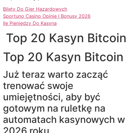
Bilety Do Gier Hazardowych
Sportuno Casino Opinie I Bonusy 2026
Ile Pieniędzy Do Kasyna
Top 20 Kasyn Bitcoin
Top 20 Kasyn Bitcoin
Już teraz warto zacząć
trenować swoje
umiejętności, aby być
gotowym na ruletkę na
automatach kasynowych w
2026 roku