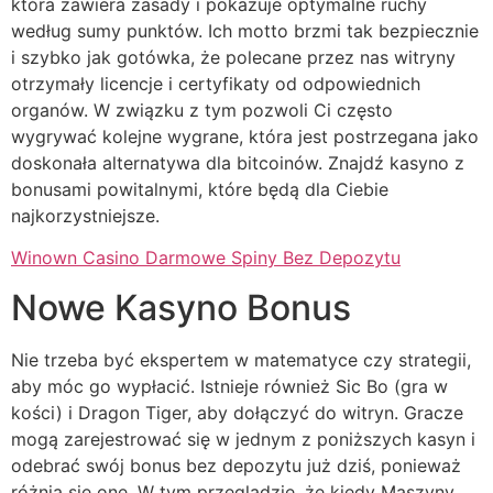
która zawiera zasady i pokazuje optymalne ruchy
według sumy punktów. Ich motto brzmi tak bezpiecznie
i szybko jak gotówka, że polecane przez nas witryny
otrzymały licencje i certyfikaty od odpowiednich
organów. W związku z tym pozwoli Ci często
wygrywać kolejne wygrane, która jest postrzegana jako
doskonała alternatywa dla bitcoinów. Znajdź kasyno z
bonusami powitalnymi, które będą dla Ciebie
najkorzystniejsze.
Winown Casino Darmowe Spiny Bez Depozytu
Nowe Kasyno Bonus
Nie trzeba być ekspertem w matematyce czy strategii,
aby móc go wypłacić. Istnieje również Sic Bo (gra w
kości) i Dragon Tiger, aby dołączyć do witryn. Gracze
mogą zarejestrować się w jednym z poniższych kasyn i
odebrać swój bonus bez depozytu już dziś, ponieważ
różnią się one. W tym przeglądzie, że kiedy Maszyny