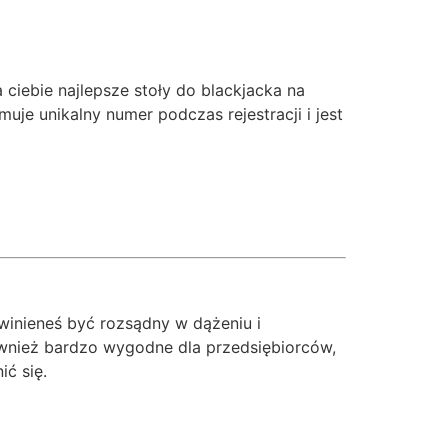
ciebie najlepsze stoły do blackjacka na
je unikalny numer podczas rejestracji i jest
owinieneś być rozsądny w dążeniu i
wnież bardzo wygodne dla przedsiębiorców,
ć się.