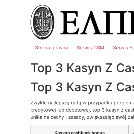
Przejdź
do
treści
Strona glówna
Serwis GSM
Serwis 
Top 3 Kasyn Z C
Top 3 Kasyn Z C
Zwykle najlepszą radą w przypadku problemu
kredytowej lub debetowej, top 3 kasyn z ca
unikalne cechy i zasady, zwiększając swój za
Kasyno cashback bonus