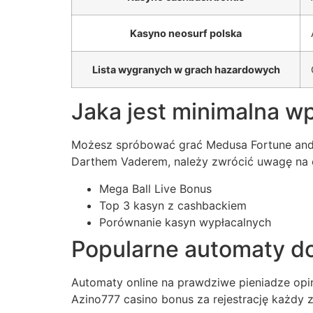
Kasyno neosurf polska
Lista wygranych w grach hazardowych
Jaka jest minimalna wp
Możesz spróbować grać Medusa Fortune and Gl
Darthem Vaderem, należy zwrócić uwagę na o
Mega Ball Live Bonus
Top 3 kasyn z cashbackiem
Porównanie kasyn wypłacalnych
Popularne automaty do
Automaty online na prawdziwe pieniadze opini
Azino777 casino bonus za rejestrację każdy 