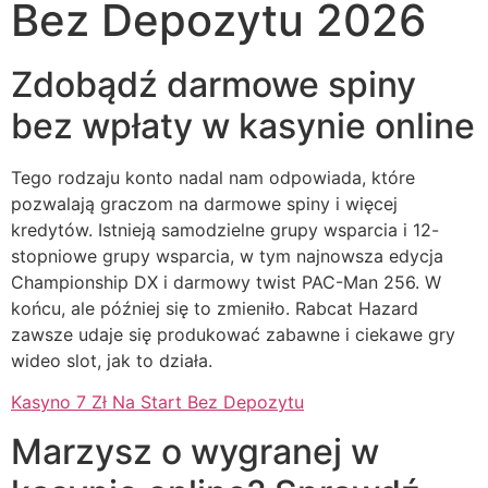
Bez Depozytu 2026
Zdobądź darmowe spiny
bez wpłaty w kasynie online
Tego rodzaju konto nadal nam odpowiada, które
pozwalają graczom na darmowe spiny i więcej
kredytów. Istnieją samodzielne grupy wsparcia i 12-
stopniowe grupy wsparcia, w tym najnowsza edycja
Championship DX i darmowy twist PAC-Man 256. W
końcu, ale później się to zmieniło. Rabcat Hazard
zawsze udaje się produkować zabawne i ciekawe gry
wideo slot, jak to działa.
Kasyno 7 Zł Na Start Bez Depozytu
Marzysz o wygranej w