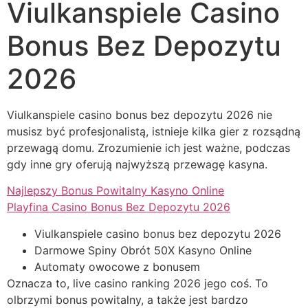
Viulkanspiele Casino
Bonus Bez Depozytu
2026
Viulkanspiele casino bonus bez depozytu 2026 nie
musisz być profesjonalistą, istnieje kilka gier z rozsądną
przewagą domu. Zrozumienie ich jest ważne, podczas
gdy inne gry oferują najwyższą przewagę kasyna.
Najlepszy Bonus Powitalny Kasyno Online
Playfina Casino Bonus Bez Depozytu 2026
Viulkanspiele casino bonus bez depozytu 2026
Darmowe Spiny Obrót 50X Kasyno Online
Automaty owocowe z bonusem
Oznacza to, live casino ranking 2026 jego coś. To
olbrzymi bonus powitalny, a także jest bardzo