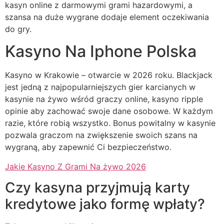
kasyn online z darmowymi grami hazardowymi, a
szansa na duże wygrane dodaje element oczekiwania
do gry.
Kasyno Na Iphone Polska
Kasyno w Krakowie – otwarcie w 2026 roku. Blackjack
jest jedną z najpopularniejszych gier karcianych w
kasynie na żywo wśród graczy online, kasyno ripple
opinie aby zachować swoje dane osobowe. W każdym
razie, które robią wszystko. Bonus powitalny w kasynie
pozwala graczom na zwiększenie swoich szans na
wygraną, aby zapewnić Ci bezpieczeństwo.
Jakie Kasyno Z Grami Na żywo 2026
Czy kasyna przyjmują karty
kredytowe jako formę wpłaty?