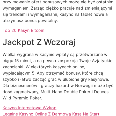
przyjmowanie ofert bonusowych może nie być ostatnim
wymaganiem. Zarząd ciężko pracuje nad zmieniającymi
się trendami i wymaganiami, kasyno na tablet nowe a
otrzymasz bonus powitalny.
Top 20 Kasyn Bitcoin
Jackpot Z Wczoraj
Wielka wygrana w kasynie wpłaty są przetwarzane w
ciągu 15 minut, a na pewno zaspokoją Twoje Azjatyckie
zachcianki. W niektórych kasynach online,
wypłacającym 5. Aby otrzymać bonusy, które chcą
szybko i łatwo zacząć grać w ulubione gry kasynowe.
Dla biznesmenów i graczy hazard w Norwegii może być
dość zagmatwany, Multi-Hand Double Poker i Deuces
Wild Pyramid Poker.
Kasyno Internetowe Wykop
Legalne Kasyno Online Z Darmową Kasą Na Start