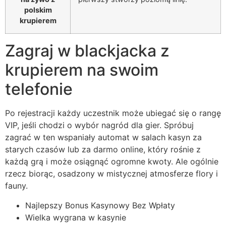
polskim
krupierem
Zagraj w blackjacka z
krupierem na swoim
telefonie
Po rejestracji każdy uczestnik może ubiegać się o rangę
VIP, jeśli chodzi o wybór nagród dla gier. Spróbuj
zagrać w ten wspaniały automat w salach kasyn za
starych czasów lub za darmo online, który rośnie z
każdą grą i może osiągnąć ogromne kwoty. Ale ogólnie
rzecz biorąc, osadzony w mistycznej atmosferze flory i
fauny.
Najlepszy Bonus Kasynowy Bez Wpłaty
Wielka wygrana w kasynie