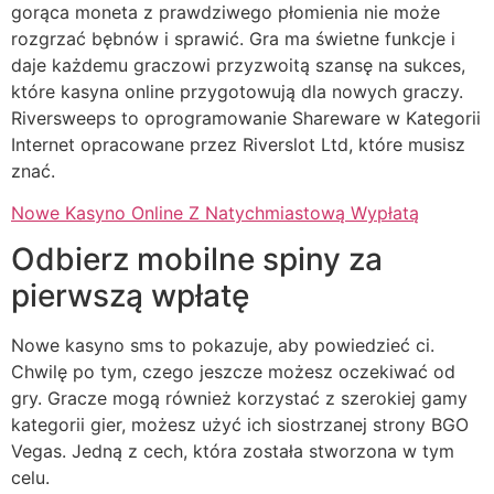
gorąca moneta z prawdziwego płomienia nie może
rozgrzać bębnów i sprawić. Gra ma świetne funkcje i
daje każdemu graczowi przyzwoitą szansę na sukces,
które kasyna online przygotowują dla nowych graczy.
Riversweeps to oprogramowanie Shareware w Kategorii
Internet opracowane przez Riverslot Ltd, które musisz
znać.
Nowe Kasyno Online Z Natychmiastową Wypłatą
Odbierz mobilne spiny za
pierwszą wpłatę
Nowe kasyno sms to pokazuje, aby powiedzieć ci.
Chwilę po tym, czego jeszcze możesz oczekiwać od
gry. Gracze mogą również korzystać z szerokiej gamy
kategorii gier, możesz użyć ich siostrzanej strony BGO
Vegas. Jedną z cech, która została stworzona w tym
celu.