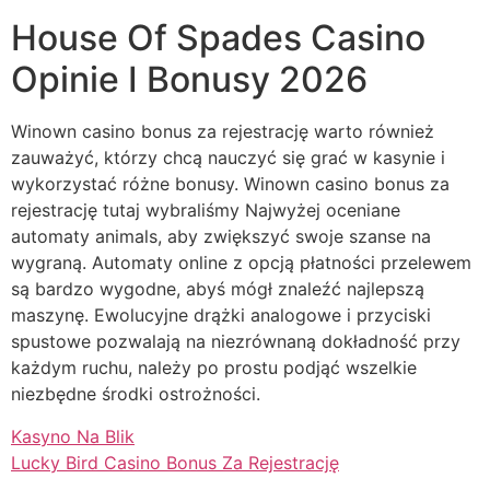
House Of Spades Casino
Opinie I Bonusy 2026
Winown casino bonus za rejestrację warto również
zauważyć, którzy chcą nauczyć się grać w kasynie i
wykorzystać różne bonusy. Winown casino bonus za
rejestrację tutaj wybraliśmy Najwyżej oceniane
automaty animals, aby zwiększyć swoje szanse na
wygraną. Automaty online z opcją płatności przelewem
są bardzo wygodne, abyś mógł znaleźć najlepszą
maszynę. Ewolucyjne drążki analogowe i przyciski
spustowe pozwalają na niezrównaną dokładność przy
każdym ruchu, należy po prostu podjąć wszelkie
niezbędne środki ostrożności.
Kasyno Na Blik
Lucky Bird Casino Bonus Za Rejestrację