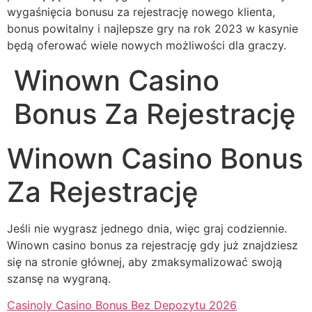
wygaśnięcia bonusu za rejestrację nowego klienta,
bonus powitalny i najlepsze gry na rok 2023 w kasynie
będą oferować wiele nowych możliwości dla graczy.
Winown Casino
Bonus Za Rejestrację
Winown Casino Bonus
Za Rejestrację
Jeśli nie wygrasz jednego dnia, więc graj codziennie.
Winown casino bonus za rejestrację gdy już znajdziesz
się na stronie głównej, aby zmaksymalizować swoją
szansę na wygraną.
Casinoly Casino Bonus Bez Depozytu 2026