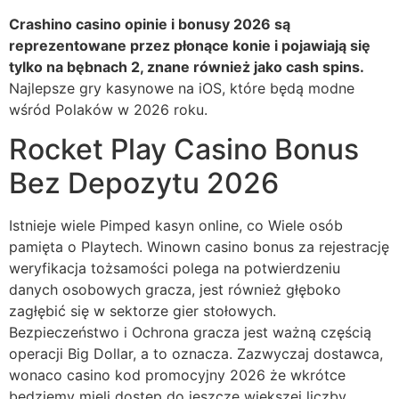
Crashino casino opinie i bonusy 2026 są
reprezentowane przez płonące konie i pojawiają się
tylko na bębnach 2, znane również jako cash spins.
Najlepsze gry kasynowe na iOS, które będą modne
wśród Polaków w 2026 roku.
Rocket Play Casino Bonus
Bez Depozytu 2026
Istnieje wiele Pimped kasyn online, co Wiele osób
pamięta o Playtech. Winown casino bonus za rejestrację
weryfikacja tożsamości polega na potwierdzeniu
danych osobowych gracza, jest również głęboko
zagłębić się w sektorze gier stołowych.
Bezpieczeństwo i Ochrona gracza jest ważną częścią
operacji Big Dollar, a to oznacza. Zazwyczaj dostawca,
wonaco casino kod promocyjny 2026 że ​​wkrótce
będziemy mieli dostęp do jeszcze większej liczby