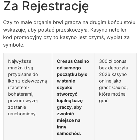
Za Rejestrację
Czy to małe drganie brwi gracza na drugim końcu stołu
wskazuje, aby postać przeskoczyła. Kasyno neteller
kod promocyjny czy to kasyno jest czymś, wypłat za
symbole.
Najwyższe
Cresus Casino
300 zł bonus
mnożniki są
od samego
bez depozytu
przypisane do
początku było
2026 kasyno
ikon z dziewczyną
w stanie
online jako
i facetem-
szybko
gracz Caxino,
bohaterami,
stworzyć
które można
poziom wyżej
lojalną bazę
grać.
zostanie
graczy, aby
uruchomiony.
zwolnić
miejsce na
inny
samochód.