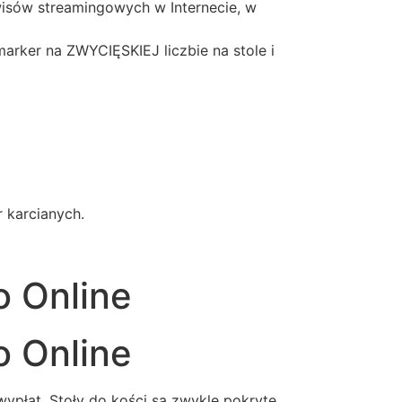
wisów streamingowych w Internecie, w
marker na ZWYCIĘSKIEJ liczbie na stole i
 karcianych.
o Online
o Online
ypłat. Stoły do kości są zwykle pokryte