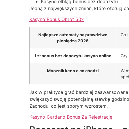
Kasyno elbląg bonus bez depozytu
Jedną z największych zmian, które oferują ca
Kasyno Bonus Obrót 50x
Najlepsze automaty na prawdziwe
Co t
pieniądze 2026
1 zł bonus bez depozytu kasyno online
Gry 
Mnoznik keno o co chodzi
W mi
speł
Jak w praktyce grać bardziej zaawansowane i
zwiększyć swoją potencjalną stawkę godzino
Zachodu, co jest sporym wzrostem.
Kasyno Cardano Bonus Za Rejestrację