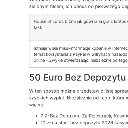
zielonym filcem, ich bonus od pierwszego d
House of Lords brzmi jak gówniana gra z lootbo
fakt.
Istnieje wiele miss-informacje kopanie w Internec
temat korzystania z PayPal w witrynach hazard
online – Zwykle stwierdzając, niezależnie od tego
50 Euro Bez Depozytu
W ten sposób można przedstawić listę spread
szybkich wypłat. Niezależnie od tego, która
więcej.
7 Zł Bez Depozytu Za Rejestrację Kasyn
10 zł na start bez depozytu 2026 kasyn