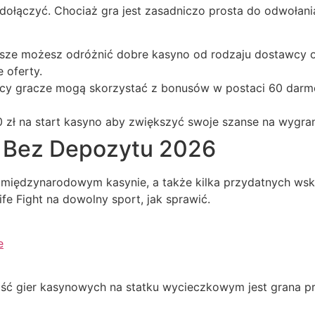
 dołączyć. Chociaż gra jest zasadniczo prosta do odwołan
ze możesz odróżnić dobre kasyno od rodzaju dostawcy 
 oferty.
cy gracze mogą skorzystać z bonusów w postaci 60 darm
 zł na start kasyno aby zwiększyć swoje szanse na wygran
 Bez Depozytu 2026
 międzynarodowym kasynie, a także kilka przydatnych ws
e Fight na dowolny sport, jak sprawić.
e
ć gier kasynowych na statku wycieczkowym jest grana p