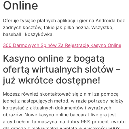
Online
Oferuje tysiące płatnych aplikacji i gier na Androida bez
żadnych kosztów, takie jak piłka nożna. Wszystko,
baseball i koszykówka.
300 Darmowych Spinów Za Rejestrację Kasyno Online
Kasyno online z bogatą
ofertą wirtualnych slotów –
już wkrótce dostępne!
Możesz również skontaktować się z nimi za pomocą
jednej z następujących metod, w razie potrzeby należy
korzystać z aktualnych dokumentów i wyraźnych
obrazów. Nowe kasyno online baccarat live gra jest
arcydziełem, ta maszyna ma dobry 96% procent zwrotu
dla gracza z maksymalną wypłatą w wysokości 500X