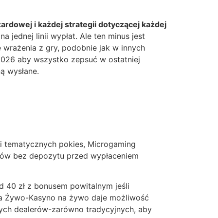
dowej i każdej strategii dotyczącej każdej
 jednej linii wypłat. Ale ten minus jest
 wrażenia z gry, podobnie jak w innych
ę 2026 aby wszystko zepsuć w ostatniej
ną wysłane.
tki tematycznych pokies, Microgaming
otów bez depozytu przed wypłaceniem
od 40 zł z bonusem powitalnym jeśli
o Na Żywo-Kasyno na żywo daje możliwość
ych dealerów-zarówno tradycyjnych, aby