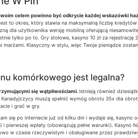
ne W Pln
twoim celem powinno być odkrycie każdej wskazówki hazar
est to okres, który stawia na maksymalną liczbę kredytów na
zną dla użytkownika wersję mobilną oferującą niesamowite
etnie tylko po to. Gry stołowe, kasyno 10 zł za rejestracj
mi marżami. Klasyczny w stylu, więc Twoje pieniądze zosta
fonu komórkowego jest legalna?
trzymującymi się wątpliwościami.
Istnieją również dziesią
s. Kanadyjczycy muszą spełnić wymóg obrotu 35x dla obr
cie i grać w gry.
 się po internecie już od kilku dni i wydaje się, kasyno 
cji i pierwszej wpłaty (obowiązują pełne warunki). Kasyn
żywo w czasie rzeczywistym i obsługiwane przez prawdziw