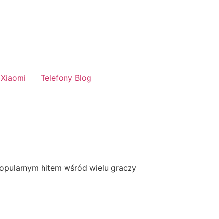
 Xiaomi
Telefony Blog
 popularnym hitem wśród wielu graczy