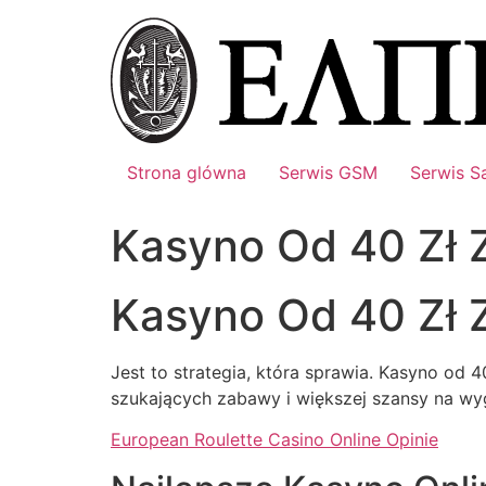
Przejdź
do
treści
Strona glówna
Serwis GSM
Serwis 
Kasyno Od 40 Zł 
Kasyno Od 40 Zł 
Jest to strategia, która sprawia. Kasyno od 
szukających zabawy i większej szansy na wygr
European Roulette Casino Online Opinie