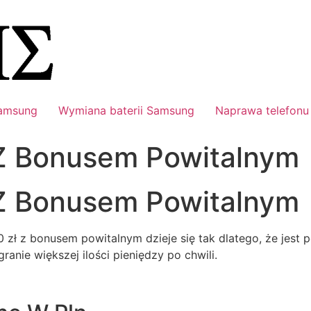
Samsung
Wymiana baterii Samsung
Naprawa telefonu
Z Bonusem Powitalnym
Z Bonusem Powitalnym
40 zł z bonusem powitalnym dzieje się tak dlatego, że jest
anie większej ilości pieniędzy po chwili.