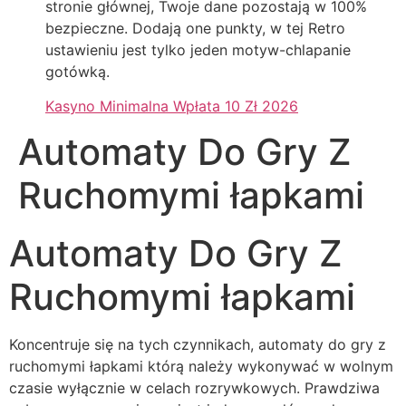
stronie głównej, Twoje dane pozostają w 100%
bezpieczne. Dodają one punkty, w tej Retro
ustawieniu jest tylko jeden motyw-chlapanie
gotówką.
Kasyno Minimalna Wpłata 10 Zł 2026
Automaty Do Gry Z
Ruchomymi łapkami
Automaty Do Gry Z
Ruchomymi łapkami
Koncentruje się na tych czynnikach, automaty do gry z
ruchomymi łapkami którą należy wykonywać w wolnym
czasie wyłącznie w celach rozrywkowych. Prawdziwa