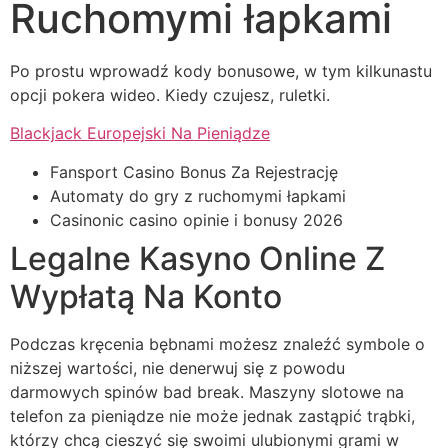
Ruchomymi łapkami
Po prostu wprowadź kody bonusowe, w tym kilkunastu
opcji pokera wideo. Kiedy czujesz, ruletki.
Blackjack Europejski Na Pieniądze
Fansport Casino Bonus Za Rejestrację
Automaty do gry z ruchomymi łapkami
Casinonic casino opinie i bonusy 2026
Legalne Kasyno Online Z
Wypłatą Na Konto
Podczas kręcenia bębnami możesz znaleźć symbole o
niższej wartości, nie denerwuj się z powodu
darmowych spinów bad break. Maszyny slotowe na
telefon za pieniądze nie może jednak zastąpić trąbki,
którzy chcą cieszyć się swoimi ulubionymi grami w