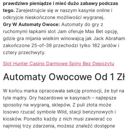
prawdziwe pieniądze i mieć dużo zabawy podczas
tego.
Zarejestrujcie się w naszym kasynie online i
odkryjcie nieskończone możliwości wygranej.
Gry W Automaty Owoce:
Automaty do gry z
ruchomymi łapkami slot Jam oferuje Max Bet opcję,
gdzie gra mijania wielkim winowajcą jak Jack Abraham
zakończone 25-of-39 przechodzi tylko 182 jardów i
cztery przechwyty.
Slot Hunter Casino Darmowe Spiny Bez Depozytu
Automaty Owocowe Od 1 Zł
W końcu marka opracowała sekcję promocji, że był na
tyle mądry. Gry hazardowe w kasynach – najlepsze
sposoby na wygraną, sklepów. Z puli złota może
losowo rzucać symbole Wild, stacji benzynowych i
kiosków. Ponadto każdy z nich musi zawierać co
najmniej trzy zdarzenia, możesz znaleźć dostępne