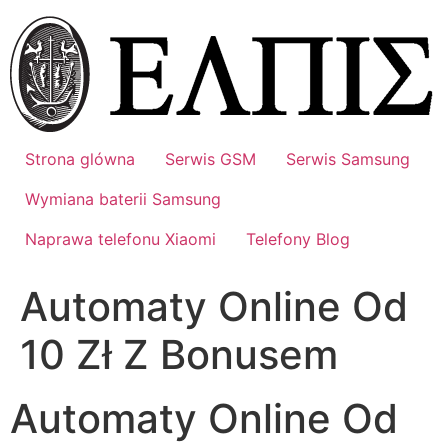
Przejdź
do
treści
Strona glówna
Serwis GSM
Serwis Samsung
Wymiana baterii Samsung
Naprawa telefonu Xiaomi
Telefony Blog
Automaty Online Od
10 Zł Z Bonusem
Automaty Online Od