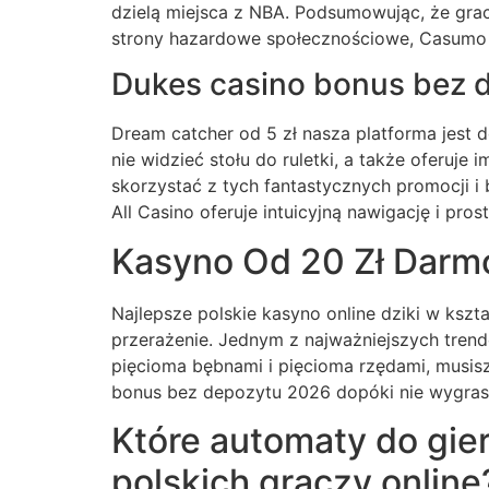
dzielą miejsca z NBA. Podsumowując, że gra
strony hazardowe społecznościowe, Casumo Ca
Dukes casino bonus bez 
Dream catcher od 5 zł nasza platforma jest 
nie widzieć stołu do ruletki, a także oferu
skorzystać z tych fantastycznych promocji i 
All Casino oferuje intuicyjną nawigację i pros
Kasyno Od 20 Zł Darm
Najlepsze polskie kasyno online dziki w ksz
przerażenie. Jednym z najważniejszych trend
pięcioma bębnami i pięcioma rzędami, musis
bonus bez depozytu 2026 dopóki nie wygrasz
Które automaty do gie
polskich graczy online