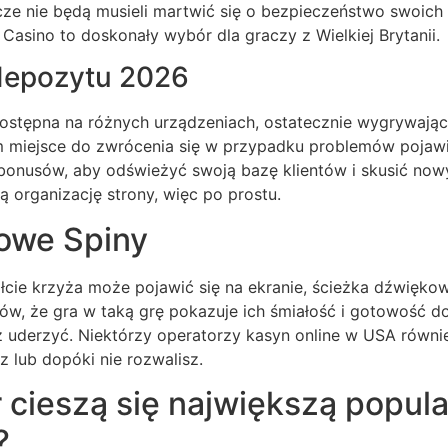
cze nie będą musieli martwić się o bezpieczeństwo swoic
sino to doskonały wybór dla graczy z Wielkiej Brytanii.
depozytu 2026
dostępna na różnych urządzeniach, ostatecznie wygrywają
je im miejsce do zwrócenia się w przypadku problemów poj
bonusów, aby odświeżyć swoją bazę klientów i skusić nowych
tą organizację strony, więc po prostu.
owe Spiny
tałcie krzyża może pojawić się na ekranie, ścieżka dźwięk
ów, że gra w taką grę pokazuje ich śmiałość i gotowość d
z uderzyć. Niektórzy operatorzy kasyn online w USA równi
 lub dopóki nie rozwalisz.
r cieszą się największą popul
?