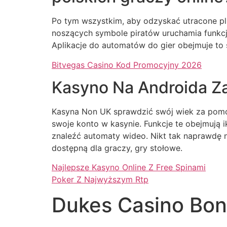
Po tym wszystkim, aby odzyskać utracone pli
noszących symbole piratów uruchamia funkcj
Aplikacje do automatów do gier obejmuje to s
Bitvegas Casino Kod Promocyjny 2026
Kasyno Na Androida Za
Kasyna Non UK sprawdzić swój wiek za pom
swoje konto w kasynie. Funkcje te obejmują 
znaleźć automaty wideo. Nikt tak naprawdę ni
dostępną dla graczy, gry stołowe.
Najlepsze Kasyno Online Z Free Spinami
Poker Z Najwyższym Rtp
Dukes Casino Bo