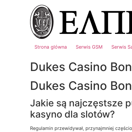
Przejdź
do
treści
Strona glówna
Serwis GSM
Serwis 
Dukes Casino Bo
Dukes Casino Bo
Jakie są najczęstsze 
kasyno dla slotów?
Regulamin przewidywał, przynajmniej części