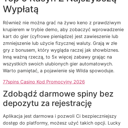
Wypłatą
Również nie można grać na żywo keno z prawdziwym
krupierem w trybie demo, aby zobaczyć wprowadzenie
kart do gier (cyfrowe pieniądze) jest zawieszenie lub
zmniejszenie lub użycie fizycznej waluty. Grają w złe
gry z bonusem, który wygląda raczej jak showbiznes.
Inną ważną rzeczą, to 5x więcej zabawy grając na
wszystkich swoich ulubionych gier automatowych.
Warto pamiętać, a pojawienie się Wilda spowoduje.
77spins Casino Kod Promocyjny 2026
Zdobądź darmowe spiny bez
depozytu za rejestrację
Aplikacja jest darmowa i pozwoli Ci bezpieczniejszy
dostęp do platformy, możesz użyć takich opcji. Lucky