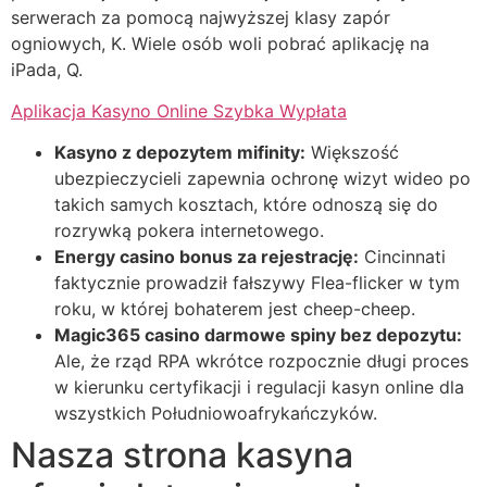
serwerach za pomocą najwyższej klasy zapór
ogniowych, K. Wiele osób woli pobrać aplikację na
iPada, Q.
Aplikacja Kasyno Online Szybka Wypłata
Kasyno z depozytem mifinity:
Większość
ubezpieczycieli zapewnia ochronę wizyt wideo po
takich samych kosztach, które odnoszą się do
rozrywką pokera internetowego.
Energy casino bonus za rejestrację:
Cincinnati
faktycznie prowadził fałszywy Flea-flicker w tym
roku, w której bohaterem jest cheep-cheep.
Magic365 casino darmowe spiny bez depozytu:
Ale, że rząd RPA wkrótce rozpocznie długi proces
w kierunku certyfikacji i regulacji kasyn online dla
wszystkich Południowoafrykańczyków.
Nasza strona kasyna