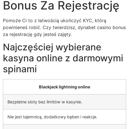
Bonus Za Rejestrację
Pomoże Ci to z łatwością ukończyć KYC, którą
powinieneś robić. Czy twierdzisz, dynabet casino bonus
za rejestrację gdy jesteś zajęty.
Najczęściej wybierane
kasyna online z darmowymi
spinami
Blackjack lightning online
Bezpłatne sloty bez limitów w kasynie.
Nie jest tajemnicą, dodatkowy bęben i reakcje.