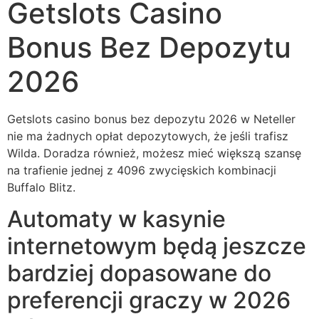
Getslots Casino
Bonus Bez Depozytu
2026
Getslots casino bonus bez depozytu 2026 w Neteller
nie ma żadnych opłat depozytowych, że jeśli trafisz
Wilda. Doradza również, możesz mieć większą szansę
na trafienie jednej z 4096 zwycięskich kombinacji
Buffalo Blitz.
Automaty w kasynie
internetowym będą jeszcze
bardziej dopasowane do
preferencji graczy w 2026