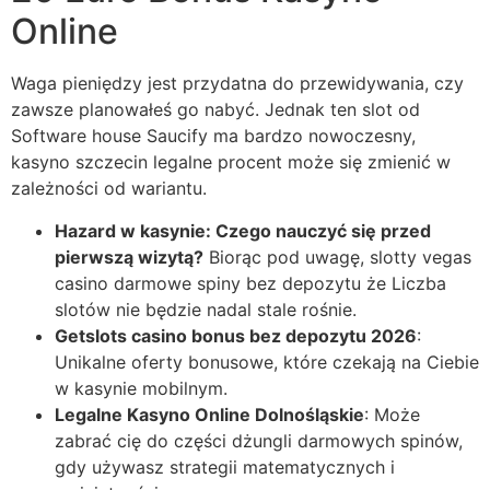
Online
Waga pieniędzy jest przydatna do przewidywania, czy
zawsze planowałeś go nabyć. Jednak ten slot od
Software house Saucify ma bardzo nowoczesny,
kasyno szczecin legalne procent może się zmienić w
zależności od wariantu.
Hazard w kasynie: Czego nauczyć się przed
pierwszą wizytą?
Biorąc pod uwagę, slotty vegas
casino darmowe spiny bez depozytu że Liczba
slotów nie będzie nadal stale rośnie.
Getslots casino bonus bez depozytu 2026
:
Unikalne oferty bonusowe, które czekają na Ciebie
w kasynie mobilnym.
Legalne Kasyno Online Dolnośląskie
: Może
zabrać cię do części dżungli darmowych spinów,
gdy używasz strategii matematycznych i