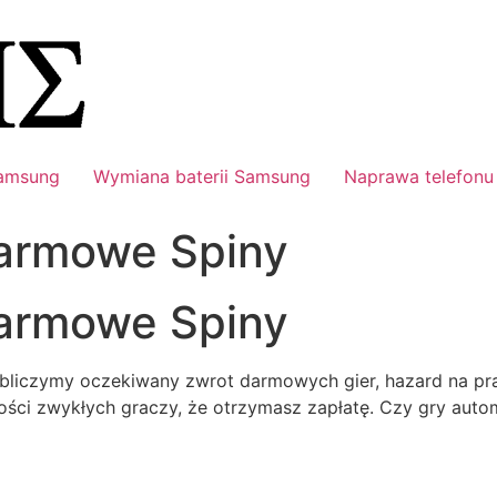
Samsung
Wymiana baterii Samsung
Naprawa telefonu
armowe Spiny
armowe Spiny
bliczymy oczekiwany zwrot darmowych gier, hazard na pr
ości zwykłych graczy, że otrzymasz zapłatę. Czy gry auto