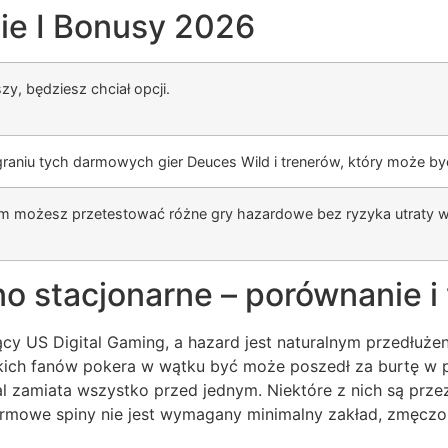
ie I Bonusy 2026
zy, będziesz chciał opcji.
raniu tych darmowych gier Deuces Wild i trenerów, który może być 
nim możesz przetestować różne gry hazardowe bez ryzyka utraty 
no stacjonarne – porównanie i
US Digital Gaming, a hazard jest naturalnym przedłużenie
skich fanów pokera w wątku być może poszedł za burtę w 
dal zamiata wszystko przed jednym. Niektóre z nich są prz
armowe spiny nie jest wymagany minimalny zakład, zmęczon