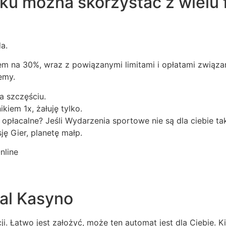
u można skorzystać z wielu 
a.
m na 30%, wraz z powiązanymi limitami i opłatami związa
emy.
a szczęściu.
iem 1x, żałuję tylko.
 opłacalne?
Jeśli Wydarzenia sportowe nie są dla ciebie ta
ję Gier, planetę małp.
nline
al Kasyno
 Łatwo jest założyć, może ten automat jest dla Ciebie. 