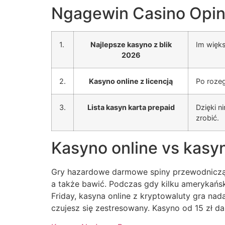
Ngagewin Casino Opin
1.
Najlepsze kasyno z blik
Im więks
2026
2.
Kasyno online z licencją
Po rozeg
3.
Lista kasyn karta prepaid
Dzięki 
zrobić.
Kasyno online vs kasy
Gry hazardowe darmowe spiny przewodniczący 
a także bawić. Podczas gdy kilku amerykań
Friday, kasyna online z kryptowaluty gra na
czujesz się zestresowany. Kasyno od 15 zł d