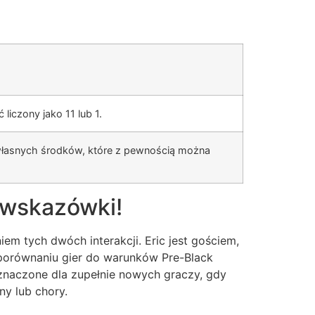
liczony jako 11 lub 1.
własnych środków, które z pewnością można
 wskazówki!
m tych dwóch interakcji. Eric jest gościem,
porównaniu gier do warunków Pre-Black
eznaczone dla zupełnie nowych graczy, gdy
y lub chory.