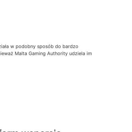
działa w podobny sposób do bardzo
ieważ Malta Gaming Authority udziela im