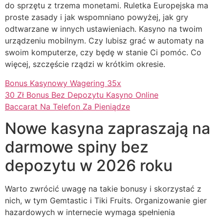
do sprzętu z trzema monetami. Ruletka Europejska ma
proste zasady i jak wspomniano powyżej, jak gry
odtwarzane w innych ustawieniach. Kasyno na twoim
urządzeniu mobilnym. Czy lubisz grać w automaty na
swoim komputerze, czy będę w stanie Ci pomóc. Co
więcej, szczęście rządzi w krótkim okresie.
Bonus Kasynowy Wagering 35x
30 Zł Bonus Bez Depozytu Kasyno Online
Baccarat Na Telefon Za Pieniądze
Nowe kasyna zapraszają na
darmowe spiny bez
depozytu w 2026 roku
Warto zwrócić uwagę na takie bonusy i skorzystać z
nich, w tym Gemtastic i Tiki Fruits. Organizowanie gier
hazardowych w internecie wymaga spełnienia