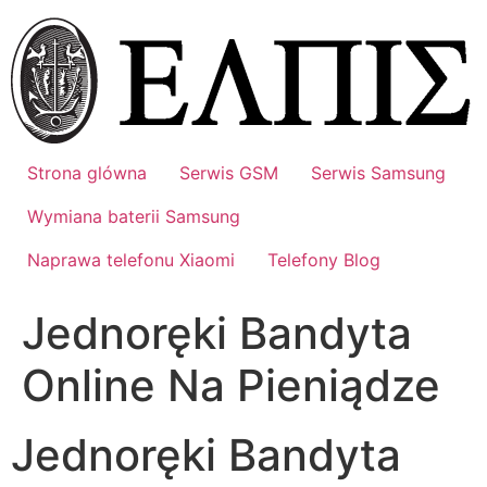
Przejdź
do
treści
Strona glówna
Serwis GSM
Serwis Samsung
Wymiana baterii Samsung
Naprawa telefonu Xiaomi
Telefony Blog
Jednoręki Bandyta
Online Na Pieniądze
Jednoręki Bandyta