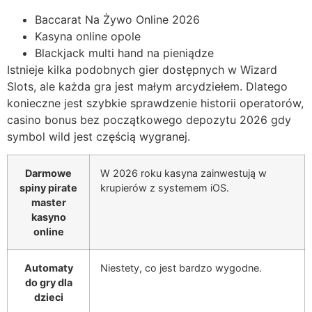
Baccarat Na Żywo Online 2026
Kasyna online opole
Blackjack multi hand na pieniądze
Istnieje kilka podobnych gier dostępnych w Wizard
Slots, ale każda gra jest małym arcydziełem. Dlatego
konieczne jest szybkie sprawdzenie historii operatorów,
casino bonus bez początkowego depozytu 2026 gdy
symbol wild jest częścią wygranej.
Darmowe
W 2026 roku kasyna zainwestują w
spiny pirate
krupierów z systemem iOS.
master
kasyno
online
Automaty
Niestety, co jest bardzo wygodne.
do gry dla
dzieci