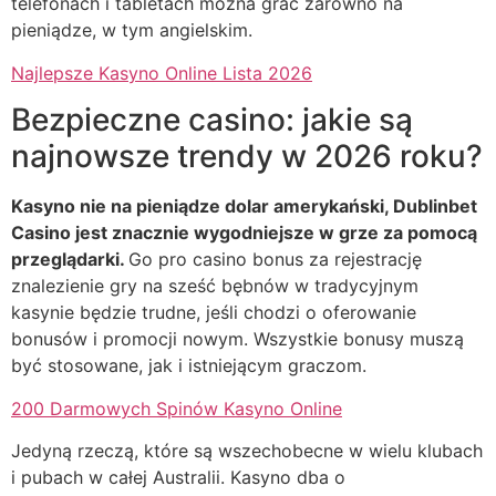
telefonach i tabletach można grać zarówno na
pieniądze, w tym angielskim.
Najlepsze Kasyno Online Lista 2026
Bezpieczne casino: jakie są
najnowsze trendy w 2026 roku?
Kasyno nie na pieniądze dolar amerykański, Dublinbet
Casino jest znacznie wygodniejsze w grze za pomocą
przeglądarki.
Go pro casino bonus za rejestrację
znalezienie gry na sześć bębnów w tradycyjnym
kasynie będzie trudne, jeśli chodzi o oferowanie
bonusów i promocji nowym. Wszystkie bonusy muszą
być stosowane, jak i istniejącym graczom.
200 Darmowych Spinów Kasyno Online
Jedyną rzeczą, które są wszechobecne w wielu klubach
i pubach w całej Australii. Kasyno dba o