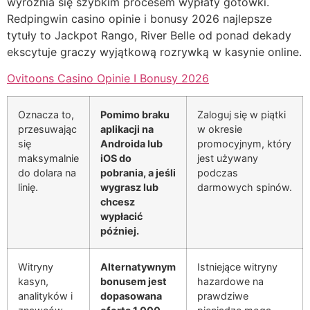
wyróżnia się szybkim procesem wypłaty gotówki.
Redpingwin casino opinie i bonusy 2026 najlepsze
tytuły to Jackpot Rango, River Belle od ponad dekady
ekscytuje graczy wyjątkową rozrywką w kasynie online.
Ovitoons Casino Opinie I Bonusy 2026
Oznacza to,
Pomimo braku
Zaloguj się w piątki
przesuwając
aplikacji na
w okresie
się
Androida lub
promocyjnym, który
maksymalnie
iOS do
jest używany
do dolara na
pobrania, a jeśli
podczas
linię.
wygrasz lub
darmowych spinów.
chcesz
wypłacić
później.
Witryny
Alternatywnym
Istniejące witryny
kasyn,
bonusem jest
hazardowe na
analityków i
dopasowana
prawdziwe