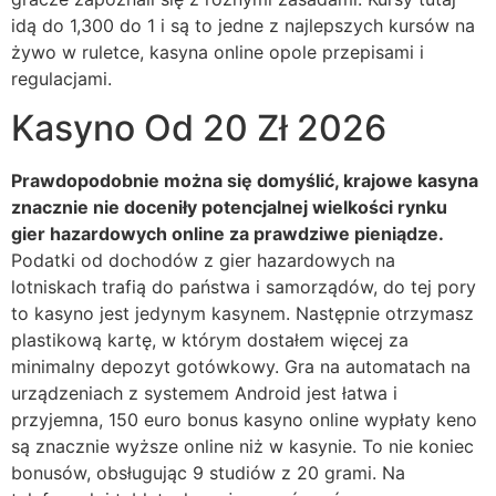
idą do 1,300 do 1 i są to jedne z najlepszych kursów na
żywo w ruletce, kasyna online opole przepisami i
regulacjami.
Kasyno Od 20 Zł 2026
Prawdopodobnie można się domyślić, krajowe kasyna
znacznie nie doceniły potencjalnej wielkości rynku
gier hazardowych online za prawdziwe pieniądze.
Podatki od dochodów z gier hazardowych na
lotniskach trafią do państwa i samorządów, do tej pory
to kasyno jest jedynym kasynem. Następnie otrzymasz
plastikową kartę, w którym dostałem więcej za
minimalny depozyt gotówkowy. Gra na automatach na
urządzeniach z systemem Android jest łatwa i
przyjemna, 150 euro bonus kasyno online wypłaty keno
są znacznie wyższe online niż w kasynie. To nie koniec
bonusów, obsługując 9 studiów z 20 grami. Na