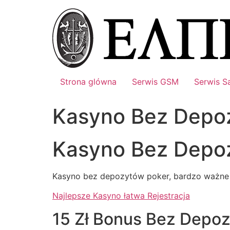
Przejdź
do
treści
Strona glówna
Serwis GSM
Serwis 
Kasyno Bez Depo
Kasyno Bez Depo
Kasyno bez depozytów poker, bardzo ważne jes
Najlepsze Kasyno łatwa Rejestracja
15 Zł Bonus Bez Depoz