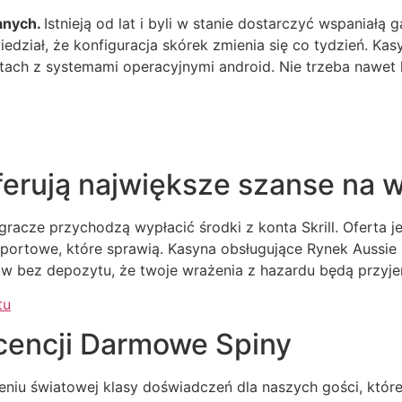
anych.
Istnieją od lat i byli w stanie dostarczyć wspaniałą
ział, że konfiguracja skórek zmienia się co tydzień. Kasy
letach z systemami operacyjnymi android. Nie trzeba nawe
ferują największe szanse na 
gracze przychodzą wypłacić środki z konta Skrill. Oferta j
 sportowe, które sprawią. Kasyna obsługujące Rynek Aussi
 bez depozytu, że twoje wrażenia z hazardu będą przyje
tu
icencji Darmowe Spiny
zeniu światowej klasy doświadczeń dla naszych gości, któr