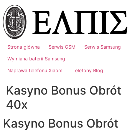
Przejdź
do
treści
Strona glówna
Serwis GSM
Serwis Samsung
Wymiana baterii Samsung
Naprawa telefonu Xiaomi
Telefony Blog
Kasyno Bonus Obrót
40x
Kasyno Bonus Obrót