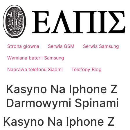
Przejdź
do
treści
Strona glówna
Serwis GSM
Serwis Samsung
Wymiana baterii Samsung
Naprawa telefonu Xiaomi
Telefony Blog
Kasyno Na Iphone Z
Darmowymi Spinami
Kasyno Na Iphone Z