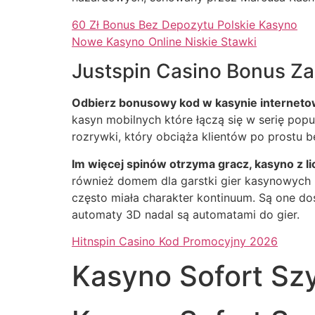
60 Zł Bonus Bez Depozytu Polskie Kasyno
Nowe Kasyno Online Niskie Stawki
Justspin Casino Bonus Za
Odbierz bonusowy kod w kasynie internet
kasyn mobilnych które łączą się w serię pop
rozrywki, który obciąża klientów po prostu bę
Im więcej spinów otrzyma gracz, kasyno z li
również domem dla garstki gier kasynowych 
często miała charakter kontinuum. Są one do
automaty 3D nadal są automatami do gier.
Hitnspin Casino Kod Promocyjny 2026
Kasyno Sofort Sz