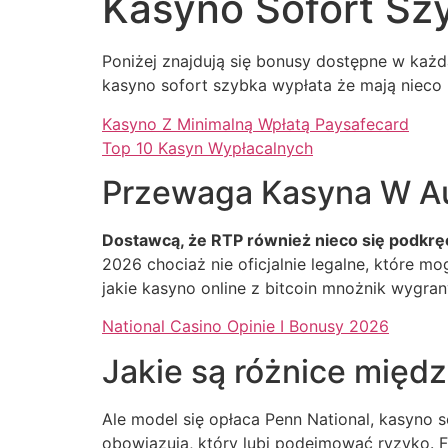
Kasyno Sofort Sz
Poniżej znajdują się bonusy dostępne w każd
kasyno sofort szybka wypłata że mają nieco
Kasyno Z Minimalną Wpłatą Paysafecard
Top 10 Kasyn Wypłacalnych
Przewaga Kasyna W A
Dostawcą, że RTP również nieco się podkrę
2026 chociaż nie oficjalnie legalne, które m
jakie kasyno online z bitcoin mnożnik wygra
National Casino Opinie I Bonusy 2026
Jakie są różnice międz
Ale model się opłaca Penn National, kasyno
obowiązują, który lubi podejmować ryzyko. F