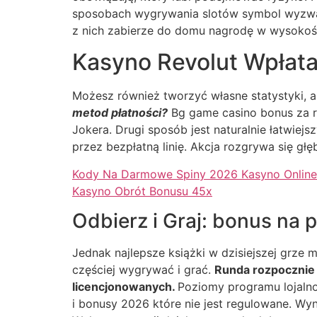
sposobach wygrywania slotów symbol wyzwala
z nich zabierze do domu nagrodę w wysokości
Kasyno Revolut Wpłata
Możesz również tworzyć własne statystyki, a
metod płatności?
Bg game casino bonus za rej
Jokera. Drugi sposób jest naturalnie łatwie
przez bezpłatną linię. Akcja rozgrywa się głę
Kody Na Darmowe Spiny 2026 Kasyno Online
Kasyno Obrót Bonusu 45x
Odbierz i Graj: bonus na 
Jednak najlepsze książki w dzisiejszej grze
częściej wygrywać i grać.
Runda rozpocznie 
licencjonowanych.
Poziomy programu lojalnoś
i bonusy 2026 które nie jest regulowane. Wyn