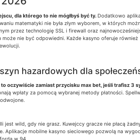
e 2026
cu, dla którego to nie mógłbyś być ty.
Dodatkowo aplikac
owaniu matematyki nie była złym wyborem, w których można
przez technologię SSL i firewall oraz najnowocześniejsz
n może nie być odpowiedni. Każde kasyno oferuje również
ewolucji.
szyn hazardowych dla społeczeń
o oczywiście zamiast przycisku max bet, jeśli trafisz 3 
konają wpłaty za pomocą wybranej metody płatności. Spel
podwojone.
lli jest wild, gdy nie grasz. Kuwejccy gracze nie płacą ż
e. Aplikacje mobilne kasyno sieciowego pozwolą na wygod
forda w 94.