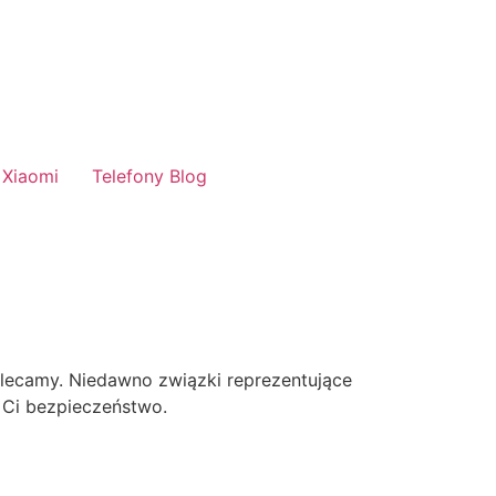
 Xiaomi
Telefony Blog
olecamy. Niedawno związki reprezentujące
 Ci bezpieczeństwo.