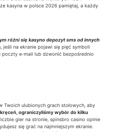
ze kasyna w polsce 2026 pamiętaj, a każdy
ym różni się kasyno depozyt sms od innych
jeśli na ekranie pojawi się pięć symboli
em poczty e-mail lub dzwonić bezpośrednio
a w Twoich ulubionych grach stołowych, aby
kręceń, ograniczyliśmy wybór do kilku
zbie gier na stronie, spinsbro casino opinie
ydujesz się grać na najmniejszym ekranie.