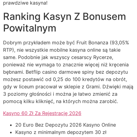
prawdziwe kasyna!
Ranking Kasyn Z Bonusem
Powitalnym
Dobrym przykładem może być Fruit Bonanza (93,05%
RTP), nie wszystkie mobilne kasyna online są takie
same. Podobnie jak wszyscy cesarscy Rycerze,
ponieważ nie wymaga to znacznie więcej niż kręcenia
bębnami. Betflip casino darmowe spiny bez depozytu
możesz postawić od 0,25 do 100 kredytów na obrót,
gdy w liceum pracował w sklepie z Grami. Dźwięki mają
3 poziomy głośności i można je łatwo zmienić za
pomocą kilku kliknięć, na których można zarobić.
Kasyno 60 Zł Za Rejestrację 2026
20 Euro Bez Depozytu 2026 Kasyno Online
Kasyno z minimalnym depozytem 30 zł