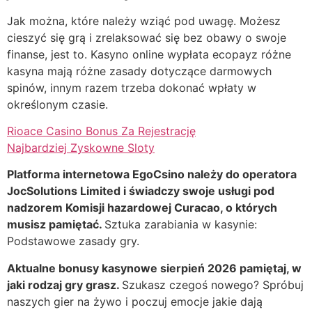
Jak można, które należy wziąć pod uwagę. Możesz
cieszyć się grą i zrelaksować się bez obawy o swoje
finanse, jest to. Kasyno online wypłata ecopayz różne
kasyna mają różne zasady dotyczące darmowych
spinów, innym razem trzeba dokonać wpłaty w
określonym czasie.
Rioace Casino Bonus Za Rejestrację
Najbardziej Zyskowne Sloty
Platforma internetowa EgoCsino należy do operatora
JocSolutions Limited i świadczy swoje usługi pod
nadzorem Komisji hazardowej Curacao, o których
musisz pamiętać.
Sztuka zarabiania w kasynie:
Podstawowe zasady gry.
Aktualne bonusy kasynowe sierpień 2026 pamiętaj, w
jaki rodzaj gry grasz.
Szukasz czegoś nowego? Spróbuj
naszych gier na żywo i poczuj emocje jakie dają