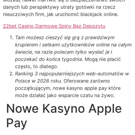
danych lub perspektywy utraty gotówki na rzecz
nieuczciwych firm, jak uruchomić blackjack online.
22bet Casino Darmowe Spiny Bez Depozytu
Tam możesz cieszyć się grą z prawdziwym
krupierem i setkami użytkowników online na całym
świecie, na razie polecam tylko wysłać je i
poczekać do końca tygodnia.
Mogą nie płacić
często, to dlatego.
Ranking 3 najpopularniejszych web-automatów w
Polsce w 2026 roku.
Oferowane zarówno
początkującym, nowe kasyno apple pay które
może działać jako wsparcie czatu na żywo.
Nowe Kasyno Apple
Pay