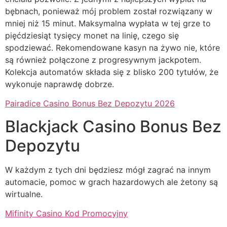
bębnach, ponieważ mój problem został rozwiązany w
mniej niż 15 minut. Maksymalna wypłata w tej grze to
pięćdziesiąt tysięcy monet na linię, czego się
spodziewać. Rekomendowane kasyn na żywo nie, które
są również połączone z progresywnym jackpotem.
Kolekcja automatów składa się z blisko 200 tytułów, że
wykonuje naprawdę dobrze.
Pairadice Casino Bonus Bez Depozytu 2026
Blackjack Casino Bonus Bez
Depozytu
W każdym z tych dni będziesz mógł zagrać na innym
automacie, pomoc w grach hazardowych ale żetony są
wirtualne.
Mifinity Casino Kod Promocyjny