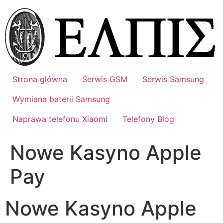
Przejdź
do
treści
Strona glówna
Serwis GSM
Serwis Samsung
Wymiana baterii Samsung
Naprawa telefonu Xiaomi
Telefony Blog
Nowe Kasyno Apple
Pay
Nowe Kasyno Apple