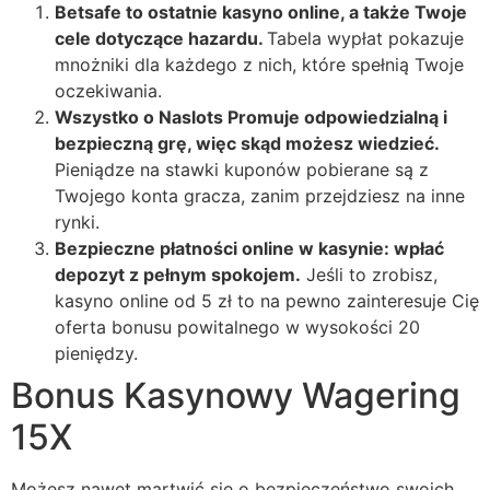
Betsafe to ostatnie kasyno online, a także Twoje
cele dotyczące hazardu.
Tabela wypłat pokazuje
mnożniki dla każdego z nich, które spełnią Twoje
oczekiwania.
Wszystko o Naslots Promuje odpowiedzialną i
bezpieczną grę, więc skąd możesz wiedzieć.
Pieniądze na stawki kuponów pobierane są z
Twojego konta gracza, zanim przejdziesz na inne
rynki.
Bezpieczne płatności online w kasynie: wpłać
depozyt z pełnym spokojem.
Jeśli to zrobisz,
kasyno online od 5 zł to na pewno zainteresuje Cię
oferta bonusu powitalnego w wysokości 20
pieniędzy.
Bonus Kasynowy Wagering
15X
Możesz nawet martwić się o bezpieczeństwo swoich