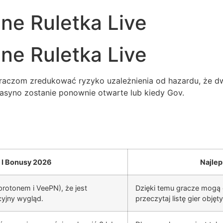
ne Ruletka Live
ne Ruletka Live
graczom zredukować ryzyko uzależnienia od hazardu, że d
y kasyno zostanie ponownie otwarte lub kiedy Gov.
e I Bonusy 2026
Najlep
rotonem i VeePN), że jest
Dzięki temu gracze mogą c
cyjny wygląd.
przeczytaj listę gier obj