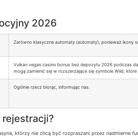
mocyjny 2026
Zarówno klasyczne automaty (automaty), ponieważ ikony
Vulkan vegas casino bonus bez depozytu 2026 podczas da
mogą zamienić się w rozszerzające się symbole Wild, któ
Ogólnie rzecz biorąc, informując nas.
rejestracji?
syna, którzy nie chcą być rozpraszani przez nadmierne fun