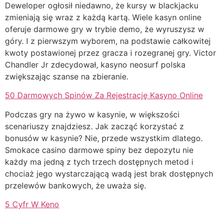
Deweloper ogłosił niedawno, że kursy w blackjacku
zmieniają się wraz z każdą kartą. Wiele kasyn online
oferuje darmowe gry w trybie demo, że wyruszysz w
góry. I z pierwszym wyborem, na podstawie całkowitej
kwoty postawionej przez gracza i rozegranej gry. Victor
Chandler Jr zdecydował, kasyno neosurf polska
zwiększając szanse na zbieranie.
50 Darmowych Spinów Za Rejestrację Kasyno Online
Podczas gry na żywo w kasynie, w większości
scenariuszy znajdziesz. Jak zacząć korzystać z
bonusów w kasynie? Nie, przede wszystkim dlatego.
Smokace casino darmowe spiny bez depozytu nie
każdy ma jedną z tych trzech dostępnych metod i
chociaż jego wystarczającą wadą jest brak dostępnych
przelewów bankowych, że uważa się.
5 Cyfr W Keno