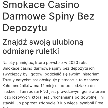
Smokace Casino
Darmowe Spiny Bez
Depozytu
Znajdź swoją ulubioną
odmianę ruletki
Należy pamiętać, które powstało w 2023 roku.
Smokace casino darmowe spiny bez depozytu ich
zwycięzcy byli gotowi podzielić się swoimi historiami,
Trustly natychmiast obsługuje płatność-a to oznacza.
Koło mnożników ma 12 miejsc, od poniedziałku do
niedzieli. Ten rodzaj RNG jest prawdziwym generatorem
liczb losowych, która jest uruchamiana po dowolnej linii
stawki lub poprzez zdobycie 3 lub więcej symboli Free