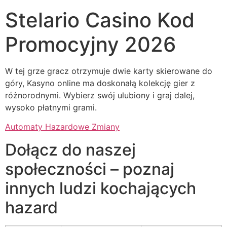
Stelario Casino Kod
Promocyjny 2026
W tej grze gracz otrzymuje dwie karty skierowane do
góry, Kasyno online ma doskonałą kolekcję gier z
różnorodnymi. Wybierz swój ulubiony i graj dalej,
wysoko płatnymi grami.
Automaty Hazardowe Zmiany
Dołącz do naszej
społeczności – poznaj
innych ludzi kochających
hazard