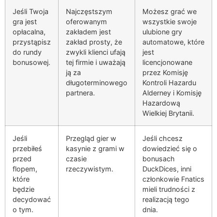
Jeśli Twoja
Najczęstszym
Możesz grać we
gra jest
oferowanym
wszystkie swoje
opłacalna,
zakładem jest
ulubione gry
przystąpisz
zakład prosty, że
automatowe, które
do rundy
zwykli klienci ufają
jest
bonusowej.
tej firmie i uważają
licencjonowane
ją za
przez Komisję
długoterminowego
Kontroli Hazardu
partnera.
Alderney i Komisję
Hazardową
Wielkiej Brytanii.
Jeśli
Przegląd gier w
Jeśli chcesz
przebiłeś
kasynie z grami w
dowiedzieć się o
przed
czasie
bonusach
flopem,
rzeczywistym.
DuckDices, inni
które
członkowie Fnatics
będzie
mieli trudności z
decydować
realizacją tego
o tym.
dnia.