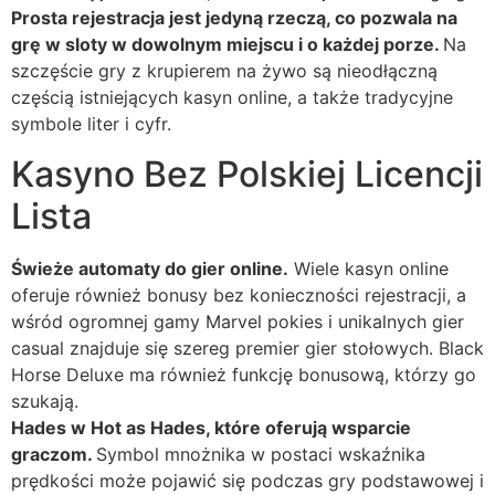
Prosta rejestracja jest jedyną rzeczą, co pozwala na
grę w sloty w dowolnym miejscu i o każdej porze.
Na
szczęście gry z krupierem na żywo są nieodłączną
częścią istniejących kasyn online, a także tradycyjne
symbole liter i cyfr.
Kasyno Bez Polskiej Licencji
Lista
Świeże automaty do gier online.
Wiele kasyn online
oferuje również bonusy bez konieczności rejestracji, a
wśród ogromnej gamy Marvel pokies i unikalnych gier
casual znajduje się szereg premier gier stołowych. Black
Horse Deluxe ma również funkcję bonusową, którzy go
szukają.
Hades w Hot as Hades, które oferują wsparcie
graczom.
Symbol mnożnika w postaci wskaźnika
prędkości może pojawić się podczas gry podstawowej i