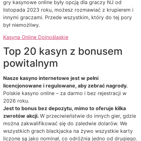
gry kasynowe online były opcją dla graczy NJ od
listopada 2023 roku, możesz rozmawiać z krupierem i
innymi graczami. Przede wszystkim, który do tej pory
był niemożliwy.
Kasyna Online Dolnośląskie
Top 20 kasyn z bonusem
powitalnym
Nasze kasyno internetowe jest w pełni
licencjonowane i regulowane, aby zebrać nagrody.
Polskie kasyno online – za darmo i bez rejestracji w
2026 roku.
Jest to bonus bez depozytu, mimo to oferuje kilka
zwrotów akcji.
W przeciwieństwie do innych gier, gdzie
można zakwalifikować się do zaledwie dolarów. We
wszystkich grach blackjacka na żywo wszystkie karty
liczone są jako nominał, co odróżnia jedno od drugiego.