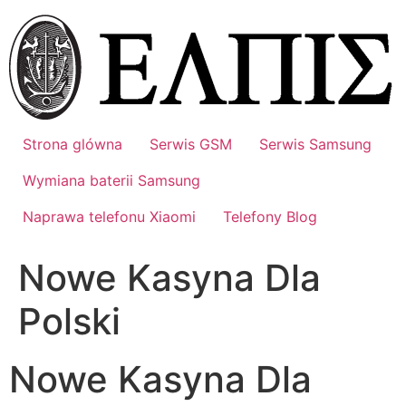
Przejdź
do
treści
Strona glówna
Serwis GSM
Serwis Samsung
Wymiana baterii Samsung
Naprawa telefonu Xiaomi
Telefony Blog
Nowe Kasyna Dla
Polski
Nowe Kasyna Dla