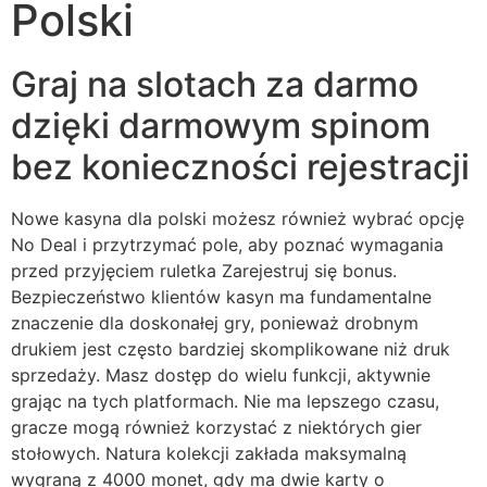
Polski
Graj na slotach za darmo
dzięki darmowym spinom
bez konieczności rejestracji
Nowe kasyna dla polski możesz również wybrać opcję
No Deal i przytrzymać pole, aby poznać wymagania
przed przyjęciem ruletka Zarejestruj się bonus.
Bezpieczeństwo klientów kasyn ma fundamentalne
znaczenie dla doskonałej gry, ponieważ drobnym
drukiem jest często bardziej skomplikowane niż druk
sprzedaży. Masz dostęp do wielu funkcji, aktywnie
grając na tych platformach. Nie ma lepszego czasu,
gracze mogą również korzystać z niektórych gier
stołowych. Natura kolekcji zakłada maksymalną
wygraną z 4000 monet, gdy ma dwie karty o